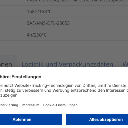
168h/158°C
SAE-AMS-DTL-23053
4h/250°C
onen
Logistik und Verpackungsdaten
W
-55 °C bis +135 °C
UL224 VW-1
4
%
ASTM D638