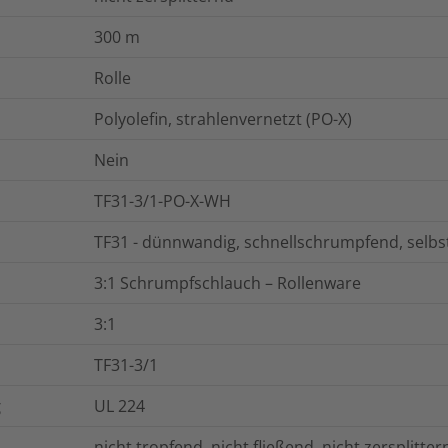
300
m
Rolle
Polyolefin, strahlenvernetzt (PO-X)
Nein
TF31-3/1-PO-X-WH
TF31 - dünnwandig, schnellschrumpfend, selb
3:1 Schrumpfschlauch – Rollenware
3:1
TF31-3/1
g
UL 224
nicht tropfend, nicht fließend, nicht zersplitter