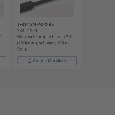
TF31-12/4-PO-X-BK
TF31-40/13-PO
333-21200
333-24000
1
Warmschrumpfschlauch 3:1
Warmschrumpf
(12/4 mm), schwarz, 100 m
(40/13 mm), s
Rolle
Rolle
Auf die Merkliste
Auf di