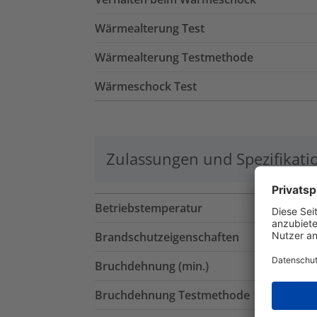
Wärmealterung Test
Wärmealterung Testmethode
Wärmeschock Test
Zulassungen und Spezifikati
Betriebstemperatur
Brandschutzeigenschaften
Bruchdehnung (min.)
Bruchdehnung Testmethode