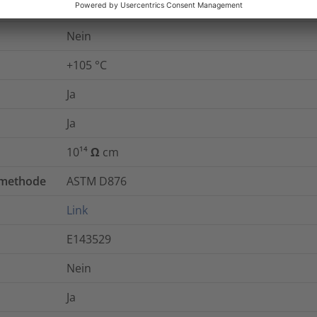
30
kV/mm
Nein
+105 °C
Ja
Ja
10¹⁴ Ω cm
tmethode
ASTM D876
Link
E143529
Nein
Ja