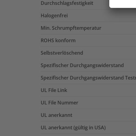
Durchschlagsfestigkeit
Halogenfrei
Min. Schrumpftemperatur
ROHS konform
Selbstverlöschend
Spezifischer Durchgangswiderstand
Spezifischer Durchgangswiderstand Tes
UL File Link
UL File Nummer
UL anerkannt
UL anerkannt (gültig in USA)