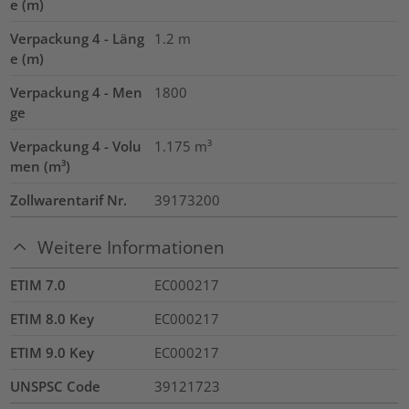
e (m)
Verpackung 4 - Läng
1.2
m
e (m)
Verpackung 4 - Men
1800
ge
Verpackung 4 - Volu
1.175
m³
men (m³)
Zollwarentarif Nr.
39173200
Weitere Informationen
ETIM 7.0
EC000217
ETIM 8.0 Key
EC000217
ETIM 9.0 Key
EC000217
UNSPSC Code
39121723