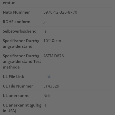
eratur
Nato Nummer
5970-12-326-8770
ROHS konform
Ja
Selbstverlöschend
Ja
Spezifischer Durchg
10¹⁴ Ω cm
angswiderstand
Spezifischer Durchg
ASTM D876
angswiderstand Test
methode
UL File Link
Link
UL File Nummer
E143529
UL anerkannt
Nein
UL anerkannt (gültig
Ja
in USA)