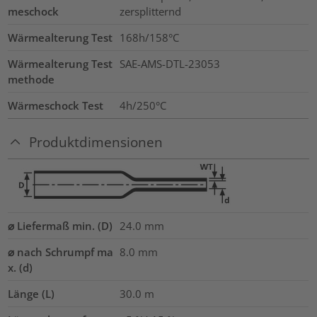
meschock
zersplitternd
Wärmealterung Test
168h/158°C
Wärmealterung Test
SAE-AMS-DTL-23053
methode
Wärmeschock Test
4h/250°C
Produktdimensionen
⌀ Liefermaß min. (D)
24.0
mm
⌀ nach Schrumpf ma
8.0
mm
x. (d)
Länge (L)
30.0
m