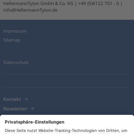
HellermannTyton GmbH & Co. KG | +49 (0)4122 701 - 0 |
info@HellermannTyton.de
Impressum
Sitemap
Datenschutz
Kontakt
Newsletter
AGB