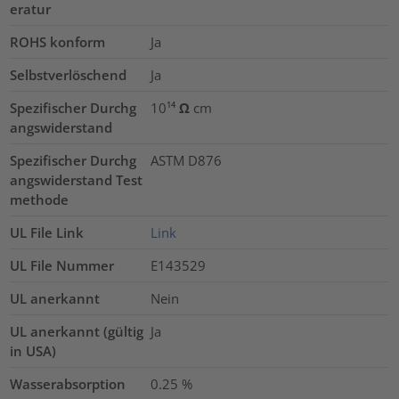
eratur
ROHS konform
Ja
Selbstverlöschend
Ja
Spezifischer Durchg
10¹⁴ Ω cm
angswiderstand
Spezifischer Durchg
ASTM D876
angswiderstand Test
methode
UL File Link
Link
UL File Nummer
E143529
UL anerkannt
Nein
UL anerkannt (gültig
Ja
in USA)
Wasserabsorption
0.25
%