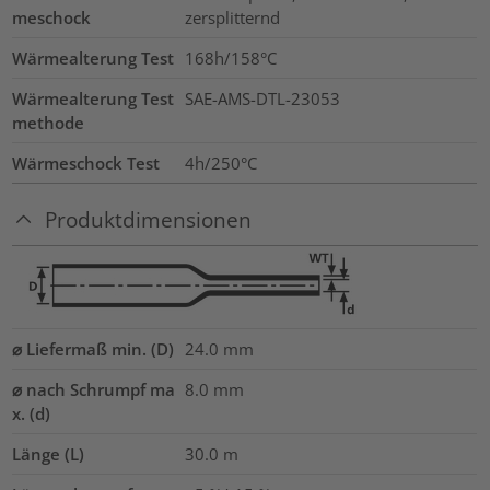
meschock
zersplitternd
Wärmealterung Test
168h/158°C
Wärmealterung Test
SAE-AMS-DTL-23053
methode
Wärmeschock Test
4h/250°C
Produktdimensionen
⌀ Liefermaß min. (D)
24.0
mm
⌀ nach Schrumpf ma
8.0
mm
x. (d)
Länge (L)
30.0
m