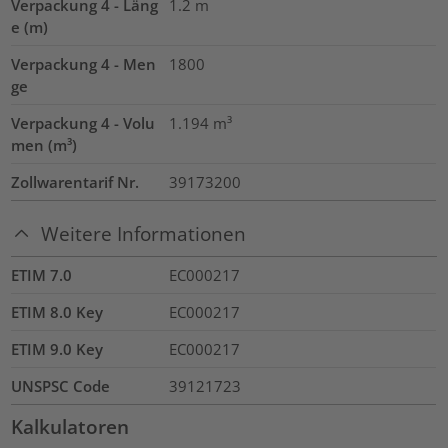
Verpackung 4 - Läng
1.2
m
e (m)
Verpackung 4 - Men
1800
ge
Verpackung 4 - Volu
1.194
m³
men (m³)
Zollwarentarif Nr.
39173200
Weitere Informationen
ETIM 7.0
EC000217
ETIM 8.0 Key
EC000217
ETIM 9.0 Key
EC000217
UNSPSC Code
39121723
Kalkulatoren