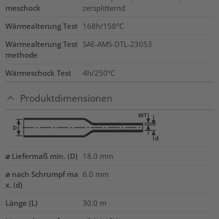
meschock
zersplitternd
Wärmealterung Test
168h/158°C
Wärmealterung Test
SAE-AMS-DTL-23053
methode
Wärmeschock Test
4h/250°C
Produktdimensionen
⌀ Liefermaß min. (D)
18.0
mm
⌀ nach Schrumpf ma
6.0
mm
x. (d)
Länge (L)
30.0
m