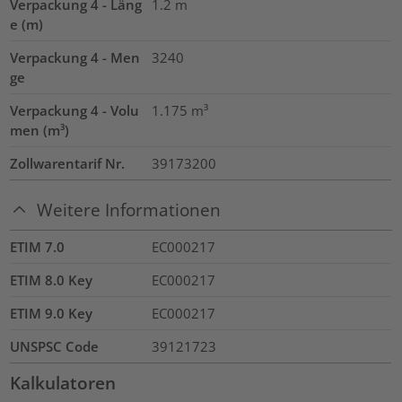
Verpackung 4 - Läng
1.2
m
e (m)
Verpackung 4 - Men
3240
ge
Verpackung 4 - Volu
1.175
m³
men (m³)
Zollwarentarif Nr.
39173200
Weitere Informationen
ETIM 7.0
EC000217
ETIM 8.0 Key
EC000217
ETIM 9.0 Key
EC000217
UNSPSC Code
39121723
Kalkulatoren