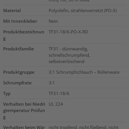
Material
Polyolefin, strahlenvernetzt (PO-X)
Mit Innenkleber
Nein
Produktbezeichnun
TF31-18/6-PO-X-RD
g
Produktfamilie
TF31 - dünnwandig,
schnellschrumpfend,
selbstverlöschend
Produktgruppe
3:1 Schrumpfschlauch – Rollenware
Schrumpfrate
3:1
Typ
TF31-18/6
Verhalten bei Niedri
UL 224
gtemperatur Prüfun
g
Verhalten beim Wär
nicht tropfend, nicht fließend, nicht