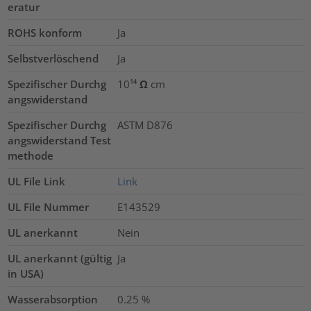
eratur
ROHS konform
Ja
Selbstverlöschend
Ja
Spezifischer Durchg
10¹⁴ Ω cm
angswiderstand
Spezifischer Durchg
ASTM D876
angswiderstand Test
methode
UL File Link
Link
UL File Nummer
E143529
UL anerkannt
Nein
UL anerkannt (gültig
Ja
in USA)
Wasserabsorption
0.25
%