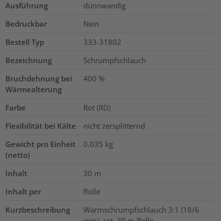
Ausführung
dünnwandig
Bedruckbar
Nein
Bestell Typ
333-31802
Bezeichnung
Schrumpfschlauch
Bruchdehnung bei
400
%
Wärmealterung
Farbe
Rot (RD)
Flexibilität bei Kälte
nicht zersplitternd
Gewicht pro Einheit
0.035
kg
(netto)
Inhalt
30
m
Inhalt per
Rolle
Kurzbeschreibung
Warmschrumpfschlauch 3:1 (18/6
mm), rot, 30 m Rolle