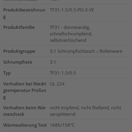
Produktbezeichnun
TF31-1.5/0.5-PO-X-YE
g
Produktfamilie
TF31 - dünnwandig,
schnellschrumpfend,
selbstverlöschend
Produktgruppe
3:1 Schrumpfschlauch – Rollenware
Schrumpfrate
3:1
Typ
TF31-1.5/0.5
Verhalten bei Niedri
UL 224
gtemperatur Prüfun
g
Verhalten beim Wär
nicht tropfend, nicht fließend, nicht
meschock
zersplitternd
Wärmealterung Test
168h/158°C