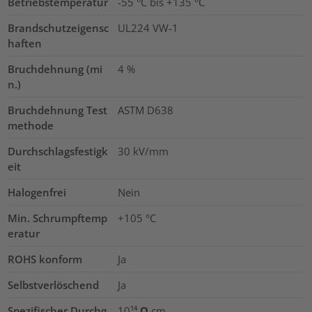
Betriebstemperatur
-55 °C bis +135 °C
Brandschutzeigensc
UL224 VW-1
haften
Bruchdehnung (mi
4
%
n.)
Bruchdehnung Test
ASTM D638
methode
Durchschlagsfestigk
30
kV/mm
eit
Halogenfrei
Nein
Min. Schrumpftemp
+105 °C
eratur
ROHS konform
Ja
Selbstverlöschend
Ja
Spezifischer Durchg
10¹⁴ Ω cm