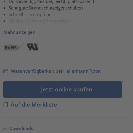
Dünnwandig: flexibel, leicht, platzsparend
Sehr gute Brandschutzeigenschaften
powered by
Usercentrics Consent Management Platform
Schnell schrumpfend
Niedrige Schrumpftemperatur
Mehr anzeigen
Warenverfügbarkeit bei HellermannTyton
Jetzt online kaufen
Auf die Merkliste
Downloads