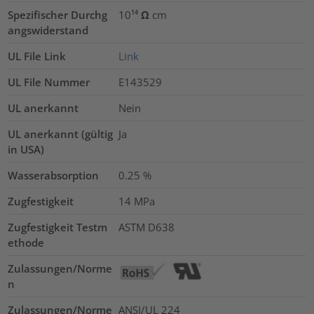
Spezifischer Durchg
10¹⁴ Ω cm
angswiderstand
UL File Link
Link
UL File Nummer
E143529
UL anerkannt
Nein
UL anerkannt (gültig
Ja
in USA)
Wasserabsorption
0.25
%
Zugfestigkeit
14
MPa
Zugfestigkeit Testm
ASTM D638
ethode
Zulassungen/Norme
n
Zulassungen/Norme
ANSI/UL 224