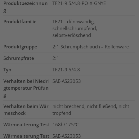
Produktbezeichnun
TF21-9.5/4.8-PO-X-GNYE
g
Produktfamilie
TF21 - dünnwandig,
schnellschrumpfend,
selbstverlöschend
Produktgruppe
2:1 Schrumpfschlauch – Rollenware
Schrumpfrate
2:1
Typ
TF21-9.5/4.8
Verhalten bei Niedri
SAE-AS23053
gtemperatur Prüfun
g
Verhalten beim Wär
nicht brechend, nicht fließend, nicht
meschock
tropfend
Wärmealterung Test
168h/175°C
Wärmealterung Test
SAE-AS23053