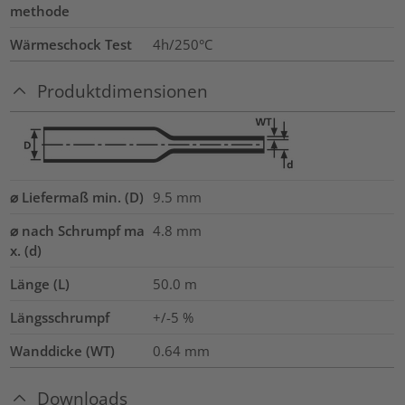
methode
Wärmeschock Test
4h/250°C
Produktdimensionen
⌀ Liefermaß min. (D)
9.5
mm
⌀ nach Schrumpf ma
4.8
mm
x. (d)
Länge (L)
50.0
m
Längsschrumpf
+/-5 %
Wanddicke (WT)
0.64
mm
Downloads