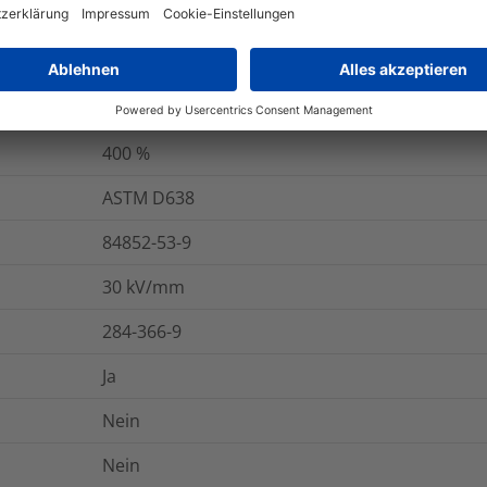
-55 °C bis +135 °C
UL224 VW-1
400
%
ASTM D638
84852-53-9
30
kV/mm
284-366-9
Ja
Nein
Nein