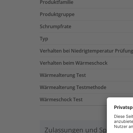
Produktfamilie
Produktgruppe
Schrumpfrate
Typ
Verhalten bei Niedrigtemperatur Prüfun
Verhalten beim Wärmeschock
Wärmealterung Test
Wärmealterung Testmethode
Wärmeschock Test
Zulassungen und Spezifikati