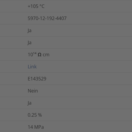
+105 °C
5970-12-192-4407
Ja
Ja
10¹⁴ Ω cm
Link
E143529
Nein
Ja
0.25
%
14
MPa