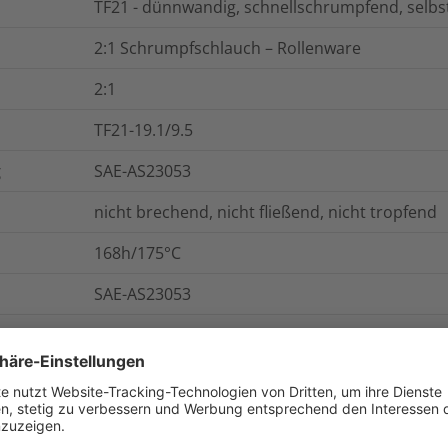
TF21 - dünnwandig, schnellschrumpfend, selb
2:1 Schrumpfschlauch – Rollenware
2:1
TF21-19.1/9.5
g
SAE-AS23053
nicht brechend, nicht fließend, nicht tropfend
168h/175°C
SAE-AS23053
4h/250°C
onen
Logistik und Verpackungsdaten
W