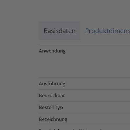
Mehr Informationen
Basisdaten
Akzeptieren
Produktdimen
powered by
Usercentrics Consent
Management Platform
Anwendung
Ausführung
Bedruckbar
Bestell Typ
Bezeichnung