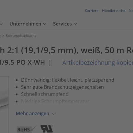
Karriere
Händlersuche
Na
Unternehmen
Services
g
>
Schrumpfschläuche
2:1 (19,1/9,5 mm), weiß, 50 m R
.1/9.5-PO-X-WH
|
Artikelbezeichnung kopie
Dünnwandig: flexibel, leicht, platzsparend
Sehr gute Brandschutzeigenschaften
Schnell schrumpfend
Niedrige Schrumpftemperatur
Mehr anzeigen