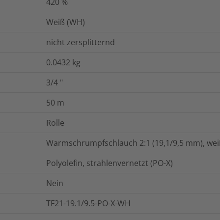
420
%
Weiß (WH)
nicht zersplitternd
0.0432
kg
3/4
"
50
m
Rolle
Warmschrumpfschlauch 2:1 (19,1/9,5 mm), weiß
Polyolefin, strahlenvernetzt (PO-X)
Nein
TF21-19.1/9.5-PO-X-WH