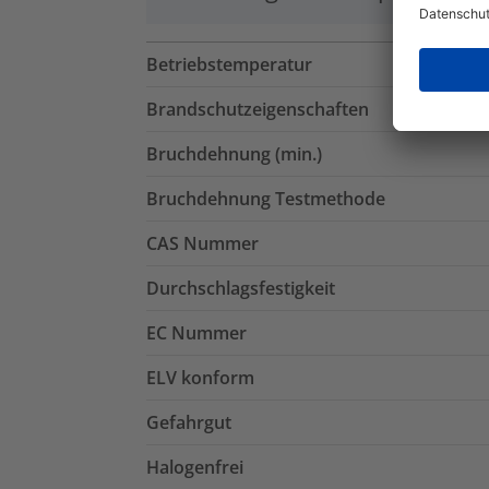
Betriebstemperatur
Brandschutzeigenschaften
Bruchdehnung (min.)
Bruchdehnung Testmethode
CAS Nummer
Durchschlagsfestigkeit
EC Nummer
ELV konform
Gefahrgut
Halogenfrei