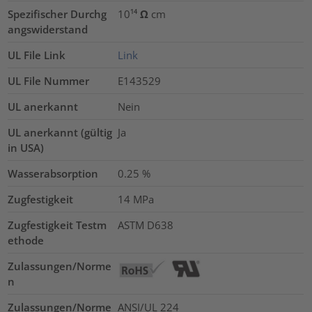
Spezifischer Durchg
10¹⁴ Ω cm
angswiderstand
UL File Link
Link
UL File Nummer
E143529
UL anerkannt
Nein
UL anerkannt (gültig
Ja
in USA)
Wasserabsorption
0.25
%
Zugfestigkeit
14
MPa
Zugfestigkeit Testm
ASTM D638
ethode
Zulassungen/Norme
n
Zulassungen/Norme
ANSI/UL 224