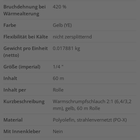
Bruchdehnung bei
420
%
Wärmealterung
Farbe
Gelb (YE)
Flexibilität bei Kälte
nicht zersplitternd
Gewicht pro Einheit
0.017881
kg
(netto)
Größe (imperial)
1/4
"
Inhalt
60
m
Inhalt per
Rolle
Kurzbeschreibung
Warmschrumpfschlauch 2:1 (6,4/3,2
mm), gelb, 60 m Rolle
Material
Polyolefin, strahlenvernetzt (PO-X)
Mit Innenkleber
Nein