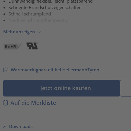
Dünnwandig: flexibel, leicht, platzsparend
Sehr gute Brandschutzeigenschaften
powered by
Usercentrics Consent Management Platform
Schnell schrumpfend
Niedrige Schrumpftemperatur
Mehr anzeigen
Warenverfügbarkeit bei HellermannTyton
Jetzt online kaufen
Auf die Merkliste
Downloads