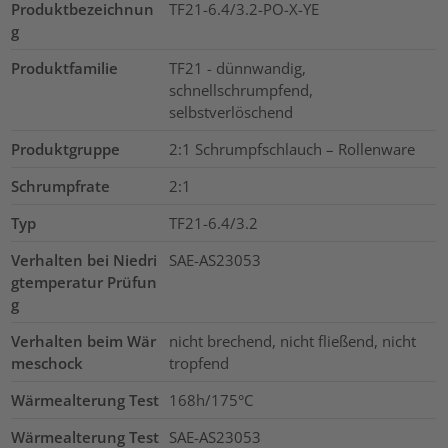
Produktbezeichnun
TF21-6.4/3.2-PO-X-YE
g
Produktfamilie
TF21 - dünnwandig,
schnellschrumpfend,
selbstverlöschend
Produktgruppe
2:1 Schrumpfschlauch – Rollenware
Schrumpfrate
2:1
Typ
TF21-6.4/3.2
Verhalten bei Niedri
SAE-AS23053
gtemperatur Prüfun
g
Verhalten beim Wär
nicht brechend, nicht fließend, nicht
meschock
tropfend
Wärmealterung Test
168h/175°C
Wärmealterung Test
SAE-AS23053