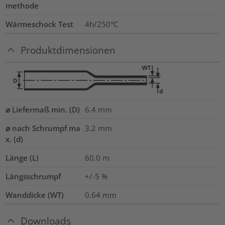
methode
Wärmeschock Test
4h/250°C
Produktdimensionen
⌀ Liefermaß min. (D)
6.4
mm
⌀ nach Schrumpf ma
3.2
mm
x. (d)
Länge (L)
60.0
m
Längsschrumpf
+/-5 %
Wanddicke (WT)
0.64
mm
Downloads