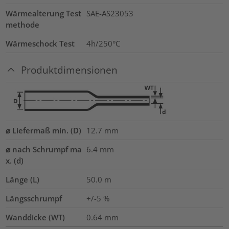
Wärmealterung Test
SAE-AS23053
methode
Wärmeschock Test
4h/250°C
Produktdimensionen
⌀ Liefermaß min. (D)
12.7
mm
⌀ nach Schrumpf ma
6.4
mm
x. (d)
Länge (L)
50.0
m
Längsschrumpf
+/-5 %
Wanddicke (WT)
0.64
mm