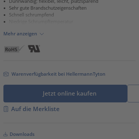
Dünnwandig: flexibel, leicht, platzsparend
Sehr gute Brandschutzeigenschaften
powered by
Usercentrics Consent Management Platform
Schnell schrumpfend
Niedrige Schrumpftemperatur
Mehr anzeigen
Warenverfügbarkeit bei HellermannTyton
Jetzt online kaufen
Auf die Merkliste
Downloads