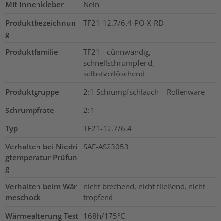
Mit Innenkleber
Nein
Produktbezeichnun
TF21-12.7/6.4-PO-X-RD
g
Produktfamilie
TF21 - dünnwandig,
schnellschrumpfend,
selbstverlöschend
Produktgruppe
2:1 Schrumpfschlauch – Rollenware
Schrumpfrate
2:1
Typ
TF21-12.7/6.4
Verhalten bei Niedri
SAE-AS23053
gtemperatur Prüfun
g
Verhalten beim Wär
nicht brechend, nicht fließend, nicht
meschock
tropfend
Wärmealterung Test
168h/175°C