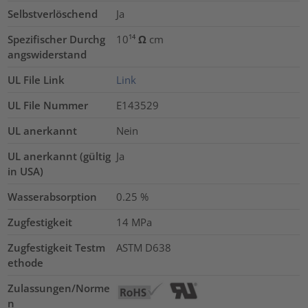
Selbstverlöschend
Ja
Spezifischer Durchg
10¹⁴ Ω cm
angswiderstand
UL File Link
Link
UL File Nummer
E143529
UL anerkannt
Nein
UL anerkannt (gültig
Ja
in USA)
Wasserabsorption
0.25
%
Zugfestigkeit
14
MPa
Zugfestigkeit Testm
ASTM D638
ethode
Zulassungen/Norme
n