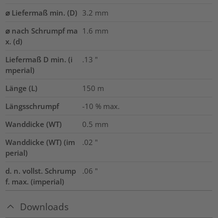
⌀ Liefermaß min. (D)
3.2
mm
⌀ nach Schrumpf ma
1.6
mm
x. (d)
Liefermaß D min. (i
.13
"
mperial)
Länge (L)
150
m
Längsschrumpf
-10 % max.
Wanddicke (WT)
0.5
mm
Wanddicke (WT) (im
.02
"
perial)
d. n. vollst. Schrump
.06
"
f. max. (imperial)
Downloads