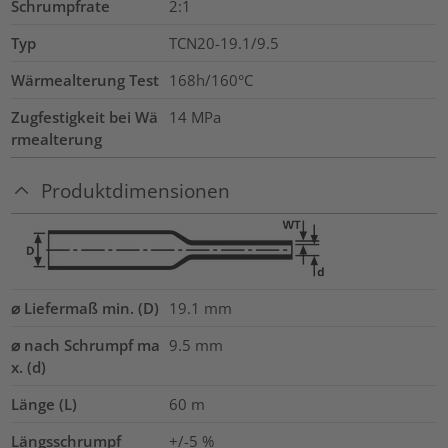
Schrumpfrate
2:1
Typ
TCN20-19.1/9.5
Wärmealterung Test
168h/160°C
Zugfestigkeit bei Wä
14
MPa
rmealterung
Produktdimensionen
⌀ Liefermaß min. (D)
19.1
mm
⌀ nach Schrumpf ma
9.5
mm
x. (d)
Länge (L)
60
m
Längsschrumpf
+/-5 %