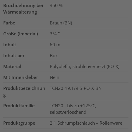
Bruchdehnung bei
350
%
Wärmealterung
Farbe
Braun (BN)
Größe (imperial)
3/4
"
Inhalt
60
m
Inhalt per
Box
Material
Polyolefin, strahlenvernetzt (PO-X)
Mit Innenkleber
Nein
Produktbezeichnun
TCN20-19.1/9.5-PO-X-BN
g
Produktfamilie
TCN20 - bis zu +125°C,
selbstverlöschend
Produktgruppe
2:1 Schrumpfschlauch – Rollenware