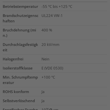
Betriebstemperatur
-55 °C bis +125 °C
Brandschutzeigensc
UL224 VW-1
haften
Bruchdehnung (mi
400
%
n.)
Durchschlagsfestigk
20
kV/mm
eit
Halogenfrei
Nein
Isolierstoffklasse
E (VDE 0530)
Min. Schrumpftemp
+100 °C
eratur
ROHS konform
Ja
Selbstverlöschend
Ja
Spezifischer Durchg
10¹⁴ Ω cm