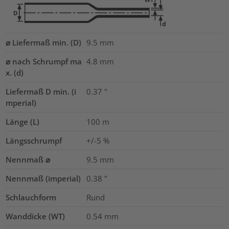
⌀ Liefermaß min. (D)
9.5
mm
⌀ nach Schrumpf ma
4.8
mm
x. (d)
Liefermaß D min. (i
0.37
"
mperial)
Länge (L)
100
m
Längsschrumpf
+/-5 %
Nennmaß ⌀
9.5
mm
Nennmaß (imperial)
0.38
"
Schlauchform
Rund
Wanddicke (WT)
0.54
mm