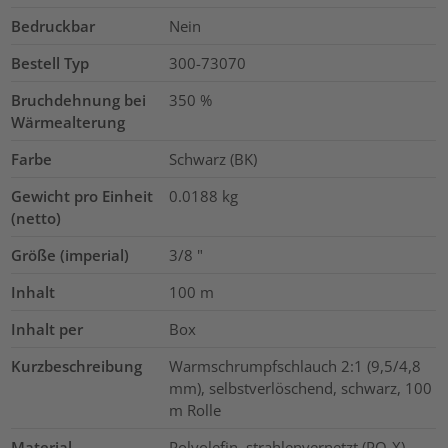
Bedruckbar
Nein
Bestell Typ
300-73070
Bruchdehnung bei
350
%
Wärmealterung
Farbe
Schwarz (BK)
Gewicht pro Einheit
0.0188
kg
(netto)
Größe (imperial)
3/8
"
Inhalt
100
m
Inhalt per
Box
Kurzbeschreibung
Warmschrumpfschlauch 2:1 (9,5/4,8
mm), selbstverlöschend, schwarz, 100
m Rolle
Material
Polyolefin, strahlenvernetzt (PO-X)