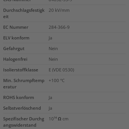
Durchschlagsfestigk
20
kV/mm
eit
EC Nummer
284-366-9
ELV konform
Ja
Gefahrgut
Nein
Halogenfrei
Nein
Isolierstoffklasse
E (VDE 0530)
Min. Schrumpftemp
+100 °C
eratur
ROHS konform
Ja
Selbstverlöschend
Ja
Spezifischer Durchg
10¹⁴ Ω cm
angswiderstand