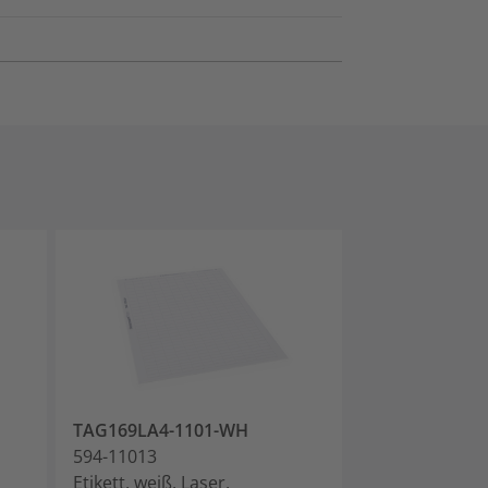
TAG169LA4-1101-WH
TAG170LA4-1
594-11013
594-11014
Etikett, weiß, Laser,
Etikett, weiß, L