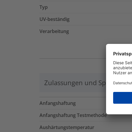
Typ
UV-beständig
Verarbeitung
Zulassungen und Spezifikati
Anfangshaftung
Anfangshaftung Testmethode
Aushärtungstemperatur