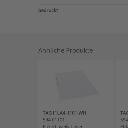
bedruckt
Ähnliche Produkte
TAG11LA4-1101-WH
TA
594-01101
594
Etikett, weiß, Laser,
Eti