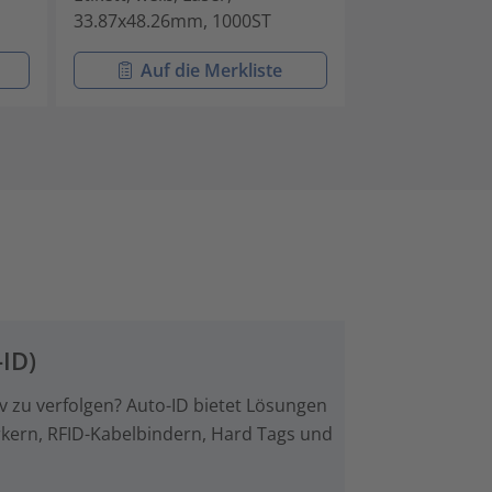
33.87x48.26mm, 1000ST
33.87x63.50m
Auf die Merkliste
Auf di
ID)
iv zu verfolgen? Auto-ID bietet Lösungen
kern, RFID-Kabelbindern, Hard Tags und