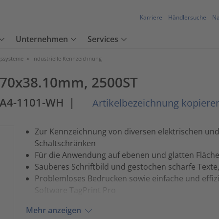
Karriere
Händlersuche
Na
Unternehmen
Services
ssysteme
>
Industrielle Kennzeichnung
12.70x38.10mm, 2500ST
LA4-1101-WH
|
Artikelbezeichnung kopiere
Zur Kennzeichnung von diversen elektrischen und
Schaltschränken
Für die Anwendung auf ebenen und glatten Fläch
Sauberes Schriftbild und gestochen scharfe Texte
Problemloses Bedrucken sowie einfache und effizi
Software TagPrint Pro
Mehr anzeigen