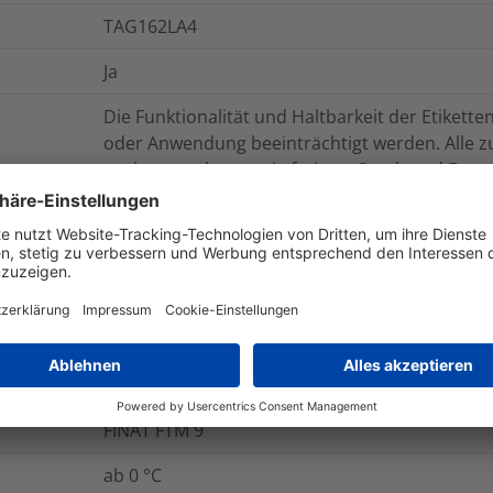
TAG162LA4
Ja
Die Funktionalität und Haltbarkeit der Etiket
oder Anwendung beeinträchtigt werden. Alle 
sauber, trocken sowie frei von Staub und Fett s
des Etiketts, da dies die Anwendungsleistung b
onen
Logistik und Verpackungsdaten
W
13
N
FINAT FTM 9
ab 0 °C