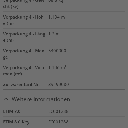
Verpackung 4 - Gewi
68.8
kg
cht (kg)
Verpackung 4 - Höh
1.194
m
e (m)
Verpackung 4 - Läng
1.2
m
e (m)
Verpackung 4 - Men
5400000
ge
Verpackung 4 - Volu
1.146
m³
men (m³)
Zollwarentarif Nr.
39199080
Weitere Informationen
ETIM 7.0
EC001288
ETIM 8.0 Key
EC001288