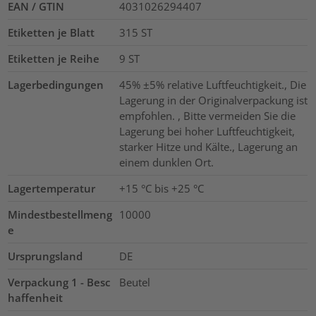
EAN / GTIN
4031026294407
Etiketten je Blatt
315
ST
Etiketten je Reihe
9
ST
Lagerbedingungen
45% ±5% relative Luftfeuchtigkeit., Die
Lagerung in der Originalverpackung ist
empfohlen. , Bitte vermeiden Sie die
Lagerung bei hoher Luftfeuchtigkeit,
starker Hitze und Kälte., Lagerung an
einem dunklen Ort.
Lagertemperatur
+15 °C bis +25 °C
Mindestbestellmeng
10000
e
Ursprungsland
DE
Verpackung 1 - Besc
Beutel
haffenheit