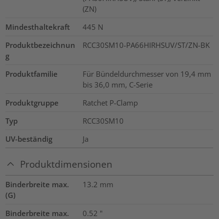
(ZN)
Mindesthaltekraft
445
N
Produktbezeichnun
RCC30SM10-PA66HIRHSUV/ST/ZN-BK
g
Produktfamilie
Für Bündeldurchmesser von 19,4 mm
bis 36,0 mm, C-Serie
Produktgruppe
Ratchet P-Clamp
Typ
RCC30SM10
UV-beständig
Ja
Produktdimensionen
Binderbreite max.
13.2
mm
(G)
Binderbreite max.
0.52
"