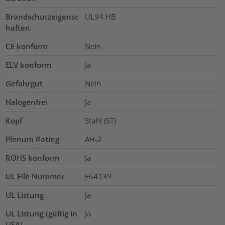
Brandschutzeigensc
UL94 HB
haften
CE konform
Nein
ELV konform
Ja
Gefahrgut
Nein
Halogenfrei
Ja
Kopf
Stahl (ST)
Plenum Rating
AH-2
ROHS konform
Ja
UL File Nummer
E64139
UL Listung
Ja
UL Listung (gültig in
Ja
USA)