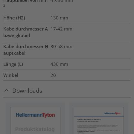
Hauptkabel von mm
4 x 95
mm²
²
Höhe (H2)
130
mm
Kabeldurchmesser A
17-42
mm
bzweigkabel
Kabeldurchmesser H
30-58
mm
auptkabel
Länge (L)
430
mm
Winkel
20
Downloads