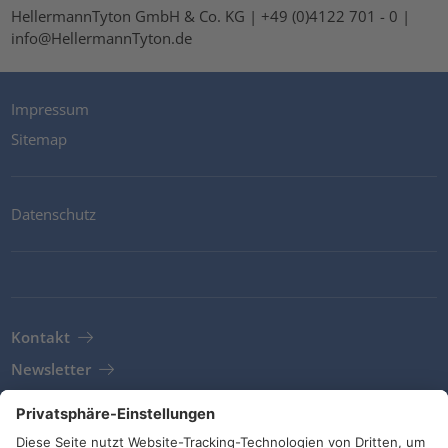
HellermannTyton GmbH & Co. KG | +49 (0)4122 701 - 0 |
info@HellermannTyton.de
Impressum
Sitemap
Datenschutz
Kontakt
Newsletter
AGB