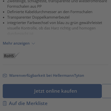
Zweiteilige, schlagfeste, transparente und wiederöffenbare
Formschalen aus PP
powered by
Usercentrics Consent Management Platform
Definierte Kabeldurchmesser an den Formschalen
Transparenter Doppelkammerbeutel
integrierter Farbwechsel von blau zu grün gewährleistet
visuelle Kontrolle, ob das Harz richtig und homogen
durchmischt ist
Mehr anzeigen
Warenverfügbarkeit bei HellermannTyton
Jetzt online kaufen
Auf die Merkliste