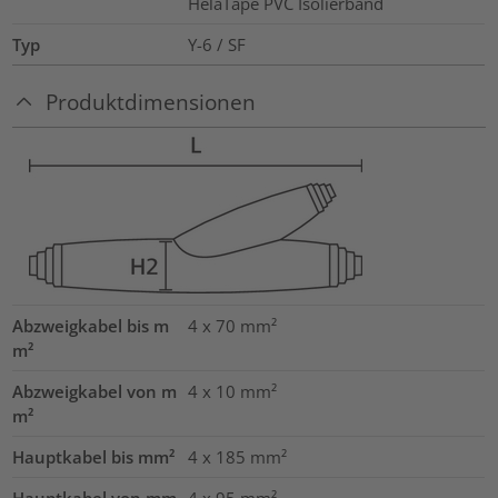
HelaTape PVC Isolierband
Typ
Y-6 / SF
Produktdimensionen
Abzweigkabel bis m
4 x 70
mm²
m²
Abzweigkabel von m
4 x 10
mm²
m²
Hauptkabel bis mm²
4 x 185
mm²