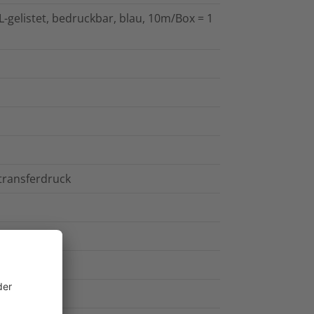
gelistet, bedruckbar, blau, 10m/Box = 1
transferdruck