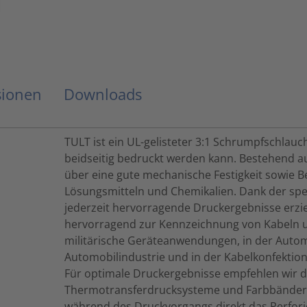
sionen
Downloads
TULT ist ein UL-gelisteter 3:1 Schrumpfschlau
beidseitig bedruckt werden kann. Bestehend au
über eine gute mechanische Festigkeit sowie 
Lösungsmitteln und Chemikalien. Dank der sp
jederzeit hervorragende Druckergebnisse erzie
hervorragend zur Kennzeichnung von Kabeln u
militärische Geräteanwendungen, in der Autom
Automobilindustrie und in der Kabelkonfektion
Für optimale Druckergebnisse empfehlen wir 
Thermotransferdrucksysteme und Farbbänder.
während des Druckvorgangs direkt das Perfor