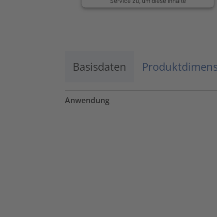
Service zu, um diese Inhalte
anzuzeigen.
Mehr Informationen
Basisdaten
Akzeptieren
Produktdimen
powered by
Usercentrics Consent
Management Platform
Anwendung