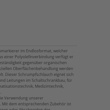
chmarkierer im Endlosformat, welcher
s einer Polyolefinverbindung verfügt er
Beständigkeit gegenüber organischen
eziellen Oberflächenbehandlung werden
lt. Dieser Schrumpfschlauch eignet sich
nd Leitungen im Schaltschrankbau, für
atisationstechnik, Medizintechnik,
.
die Verwendung unserer
 Mit dem entsprechenden Zubehör ist
ieren oder Abschneiden des