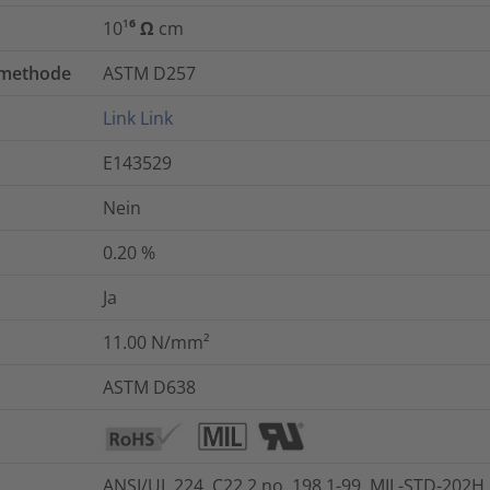
10¹⁶ Ω cm
tmethode
ASTM D257
Link
Link
E143529
Nein
0.20
%
Ja
11.00
N/mm²
ASTM D638
ANSI/UL 224, C22.2 no. 198.1-99, MIL-STD-202