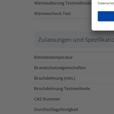
Wärmealterung Testmethode
Wärmeschock Test
Zulassungen und Spezifikati
Betriebstemperatur
Brandschutzeigenschaften
Bruchdehnung (min.)
Bruchdehnung Testmethode
CAS Nummer
Durchschlagsfestigkeit