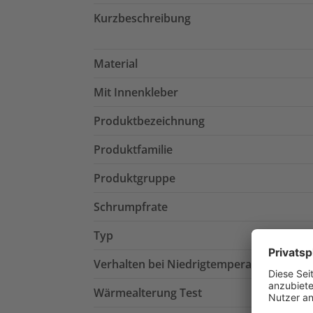
Kurzbeschreibung
Material
Mit Innenkleber
Produktbezeichnung
Produktfamilie
Produktgruppe
Schrumpfrate
Typ
Verhalten bei Niedrigtemperatur Prüfun
Wärmealterung Test