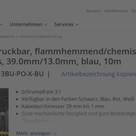
Karriere
Händlersuche
Na
Unternehmen
Services
ssysteme
>
Schaltschrankbeschriftung
ruckbar, flammhemmend/chemisc
s, 39.0mm/13.0mm, blau, 10m
13BU-PO-X-BU
|
Artikelbezeichnung kopier
Schrumpfrate 3:1
Verfügbar in den Farben Schwarz, Blau, Rot, Weiß
Kabeldurchmesser 39 mm bis 1 mm
Gute mechanische Festigkeit und gute Beständigk
Chemikalien
Mehr anzeigen