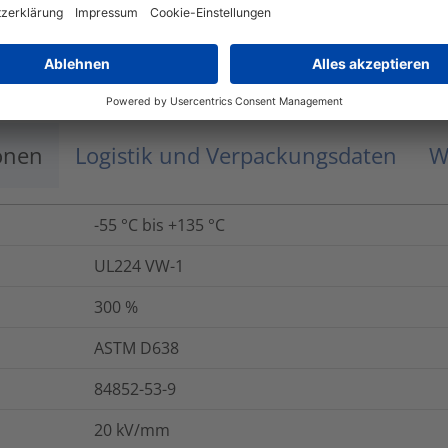
ASTM D638
4h/250°C
onen
Logistik und Verpackungsdaten
W
-55 °C bis +135 °C
UL224 VW-1
300
%
ASTM D638
84852-53-9
20
kV/mm