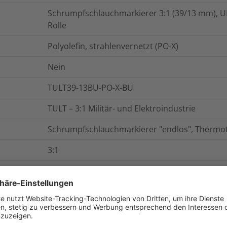
Schrumpfschlauchmarkierer 3:1 (39/13 mm), UL-
Rolle
Polyolefin, strahlenvernetzt (PO-X)
Nein
TULT39-13BU-PO-X-BU
TULT – 3:1 Militär- und Elektroindustrie
Schrumpfschlauchmarkierer "endlos", Thermo
3:1
TULT39-13BU
g
ASTM D2671
168h/175°C