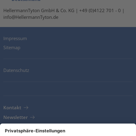
HellermannTyton GmbH & Co. KG | +49 (0)4122 701 - 0 |
info@HellermannTyton.de
Impressum
Sitemap
Datenschutz
Kontakt
Newsletter