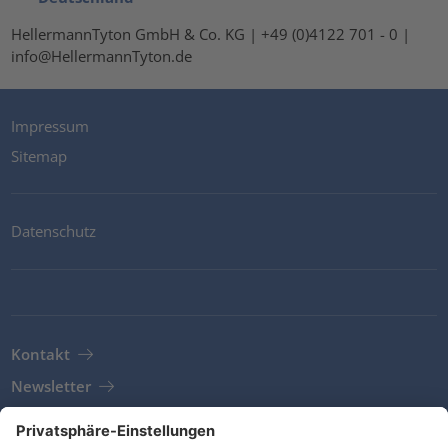
HellermannTyton GmbH & Co. KG | +49 (0)4122 701 - 0 |
info@HellermannTyton.de
Impressum
Sitemap
Datenschutz
Kontakt
Newsletter