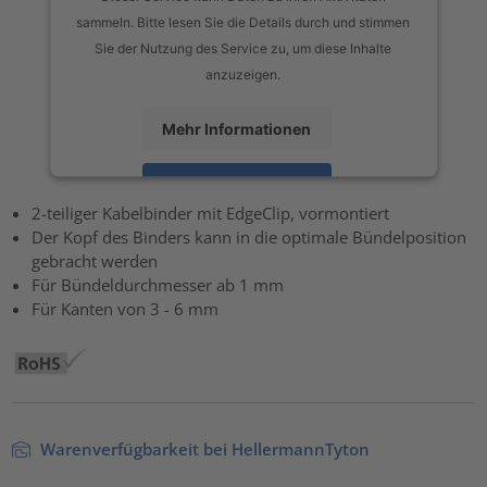
sammeln. Bitte lesen Sie die Details durch und stimmen
Sie der Nutzung des Service zu, um diese Inhalte
anzuzeigen.
Mehr Informationen
Akzeptieren
2-teiliger Kabelbinder mit EdgeClip, vormontiert
powered by
Usercentrics Consent Management Platform
Der Kopf des Binders kann in die optimale Bündelposition
gebracht werden
Für Bündeldurchmesser ab 1 mm
Für Kanten von 3 - 6 mm
Warenverfügbarkeit bei HellermannTyton