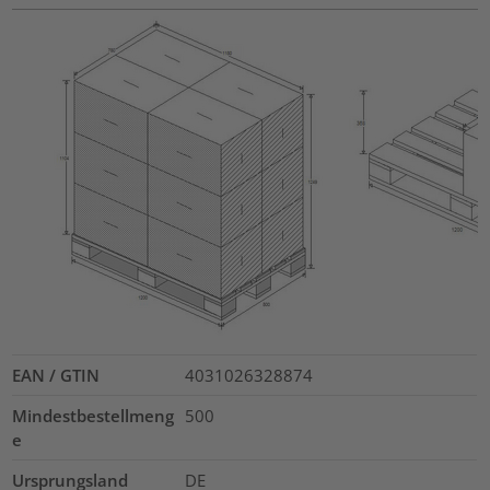
EAN / GTIN
4031026328874
Mindestbestellmeng
500
e
Ursprungsland
DE