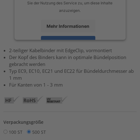
Sie der Nutzung des Service zu, um diese Inhalte
anzuzeigen.
Mehr Informationen
Akzeptieren
2-teiliger Kabelbinder mit EdgeClip, vormontiert
powered by
Usercentrics Consent Management Platform
Der Kopf des Binders kann in optimale Bündelposition
gebracht werden
Typ EC9, EC10, EC21 und EC22 für Bündeldurchmesser ab
1 mm
Für Kanten von 1 - 3 mm
Verpackungsgröße
100 ST
500 ST