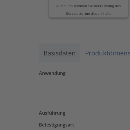
durch und stimmen Sie der Nutzung des
Service zu, um diese Inhalte
anzuzeigen.
Mehr Informationen
Basisdaten
Akzeptieren
Produktdimen
powered by
Usercentrics Consent
Management Platform
Anwendung
Ausführung
Befestigungsart