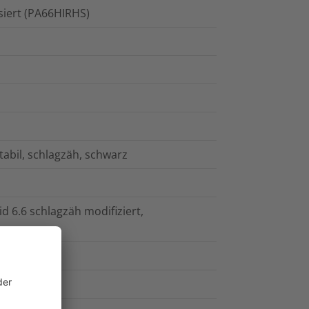
isiert (PA66HIRHS)
tabil, schlagzäh, schwarz
id 6.6 schlagzäh modifiziert,