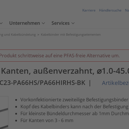
Karriere
Händlersuche
Na
Unternehmen
Services
ung und Kabelbündelung
>
Kabelbinder mit Befestigungselementen
Produkt schrittweise auf eine PFAS-freie Alternative um.
r Kanten, außenverzahnt, ⌀1.0-45
EC23-PA66HS/PA66HIRHS-BK
|
Artikelbe
Vorkonfektionierte zweiteilige Befestigungsbinder
Kopf des Kabelbinders kann nach der Befestigun
Für kleinste Bündeldurchmesser ab 1mm Durchm
Für Kanten von 3 - 6 mm