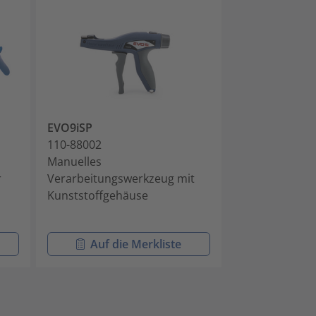
EVO9iSP
MK10-SB
110-88002
110-10001
Manuelles
Manuelles
r
Verarbeitungswerkzeug mit
Verarbeitungs
Kunststoffgehäuse
Kabelbinder mi
Kopfgeometri
Auf die Merkliste
Auf di