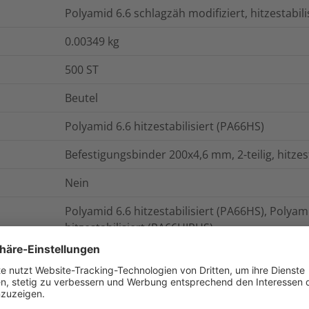
Polyamid 6.6 schlagzäh modifiziert, hitzestabil
0.00349
kg
500
ST
Beutel
Polyamid 6.6 hitzestabilisiert (PA66HS)
Befestigungsbinder 200x4,6 mm, 2-teilig, hitzes
Nein
Polyamid 6.6 hitzestabilisiert (PA66HS), Polyam
hitzestabilisiert (PA66HIRHS)
225
N
ohne