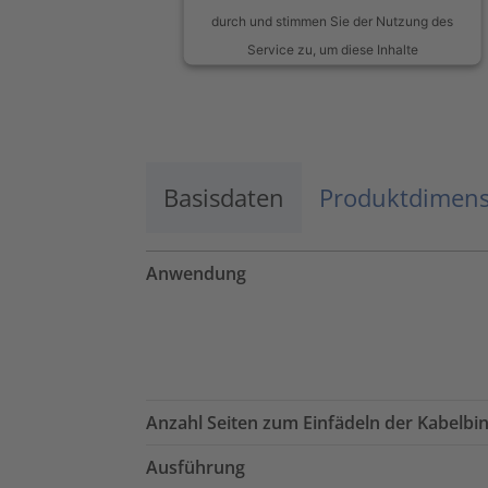
durch und stimmen Sie der Nutzung des
Service zu, um diese Inhalte
anzuzeigen.
Mehr Informationen
Basisdaten
Akzeptieren
Produktdimen
powered by
Usercentrics Consent
Management Platform
Anwendung
Anzahl Seiten zum Einfädeln der Kabelbi
Ausführung