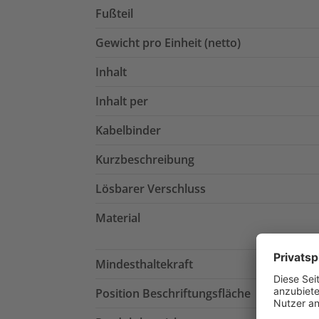
Fußteil
Gewicht pro Einheit (netto)
Inhalt
Inhalt per
Kabelbinder
Kurzbeschreibung
Lösbarer Verschluss
Material
Mindesthaltekraft
Position Beschriftungsfläche