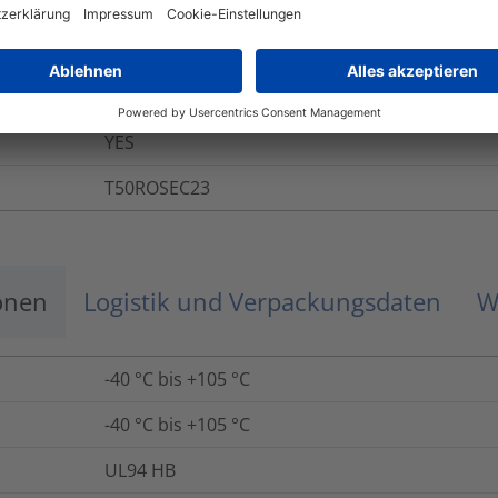
T50ROSEC23-PA66HS/PA66HIRHS-BK
EdgeClip-Serie, 3,0 - 6,0 mm, Aufnahme seitlich
Befestigungsbinder 2-teilig zur Kantenbefestig
YES
T50ROSEC23
onen
Logistik und Verpackungsdaten
W
-40 °C bis +105 °C
-40 °C bis +105 °C
UL94 HB