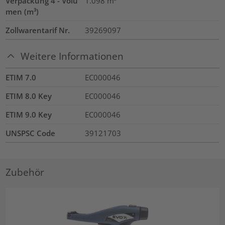
Verpackung 4 - Volu
1.098
m³
men (m³)
Zollwarentarif Nr.
39269097
Weitere Informationen
ETIM 7.0
EC000046
ETIM 8.0 Key
EC000046
ETIM 9.0 Key
EC000046
UNSPSC Code
39121703
Zubehör