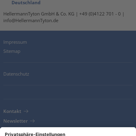
Deutschland
HellermannTyton GmbH & Co. KG | +49 (0)4122 701 - 0 |
info@HellermannTyton.de
Impressum
Sitemap
Datenschutz
Kontakt
Newsletter