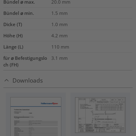
Bündel ⌀ max.
20.0
mm
Bündel ⌀ min.
1.5
mm
Dicke (T)
1.0
mm
Höhe (H)
4.2
mm
Länge (L)
110
mm
für ⌀ Befestigungslo
3.1 mm
ch (FH)
Downloads