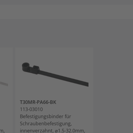
T30MR-PA66-BK
T30MR-PA66-
113-03010
113-03019
Befestigungsbinder für
Befestigungsb
Schraubenbefestigung,
Schraubenbefe
m,
innenverzahnt, ⌀1.5-32.0mm,
innenverzahnt