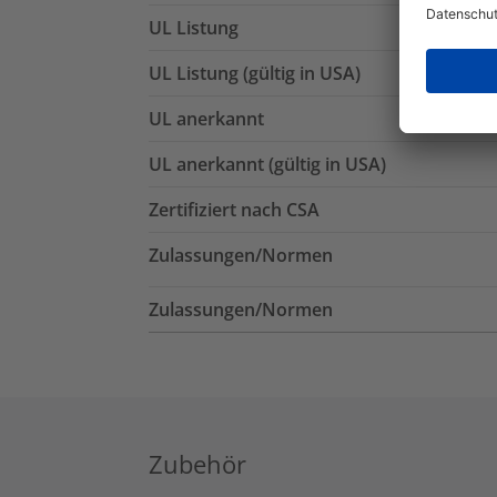
UL Listung
UL Listung (gültig in USA)
UL anerkannt
UL anerkannt (gültig in USA)
Zertifiziert nach CSA
Zulassungen/Normen
Zulassungen/Normen
Zubehör