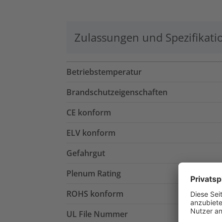
Zulassungen und Spezifikati
Betriebstemperatur
Brandschutzeigenschaften
CE konform
ELV konform
Gefahrgut
Plenum Rating
ROHS konform
UL File Nummer