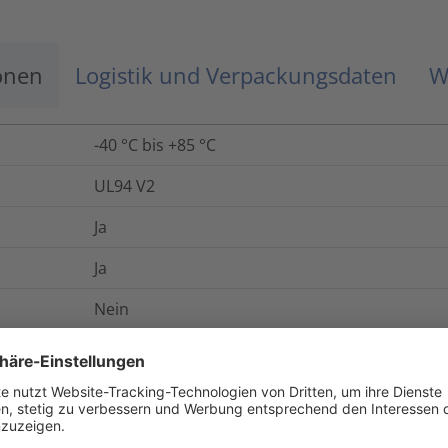
onen
Logistik und Verpackungsdaten
W
-40 °C bis +85 °C
UL94 V2
Ja
Ja
Nein
AH-2
Ja
E64139