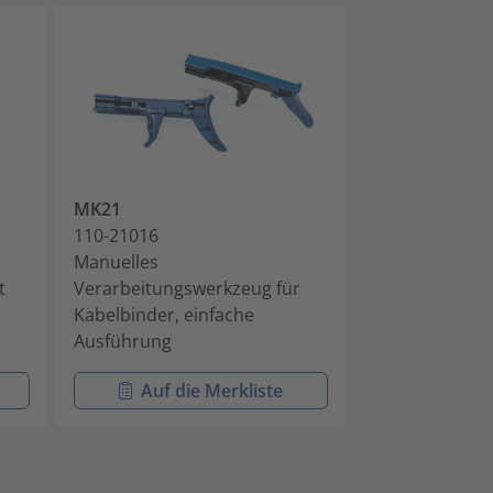
MK21
MK10-SB
110-21016
110-10001
Manuelles
Manuelles
t
Verarbeitungswerkzeug für
Verarbeitungs
Kabelbinder, einfache
Kabelbinder mi
Ausführung
Kopfgeometri
Auf die Merkliste
Auf di