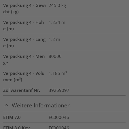
Verpackung 4 - Gewi
245.0
kg
cht (kg)
Verpackung 4 - Höh
1.234
m
e (m)
Verpackung 4 - Läng
1.2
m
e (m)
Verpackung 4 - Men
80000
ge
Verpackung 4 - Volu
1.185
m³
men (m³)
Zollwarentarif Nr.
39269097
Weitere Informationen
ETIM 7.0
EC000046
ETIM 8.0 Key
EC000046