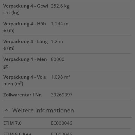
Verpackung 4 - Gewi
252.6
kg
cht (kg)
Verpackung 4 - Höh
1.144
m
e (m)
Verpackung 4 - Läng
1.2
m
e (m)
Verpackung 4 - Men
80000
ge
Verpackung 4 - Volu
1.098
m³
men (m³)
Zollwarentarif Nr.
39269097
Weitere Informationen
ETIM 7.0
EC000046
ETIM 8.0 Key
EC000046