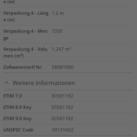
e (m)
Verpackung 4 - Läng
1.2
m
e (m)
Verpackung 4 - Men
7200
ge
Verpackung 4 - Volu
1.247
m³
men (m³)
Zollwarentarif Nr.
58081000
Weitere Informationen
ETIM 7.0
EC001182
ETIM 8.0 Key
EC001182
ETIM 9.0 Key
EC001182
UNSPSC Code
39131602