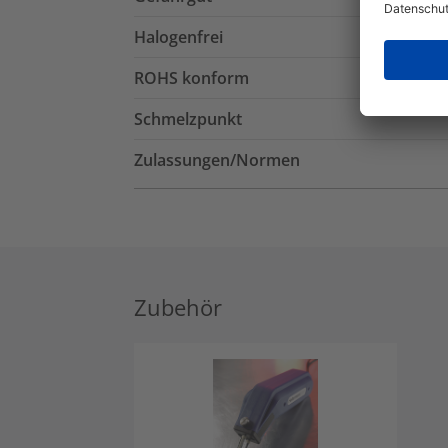
Halogenfrei
ROHS konform
Schmelzpunkt
Zulassungen/Normen
Zubehör