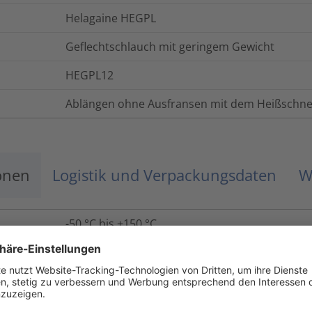
Helagaine HEGPL
Geflechtschlauch mit geringem Gewicht
HEGPL12
Ablängen ohne Ausfransen mit dem Heißschnei
onen
Logistik und Verpackungsdaten
W
-50 °C bis +150 °C
UL94 V2, FMVSS 302 Typ B
Ja
Nein