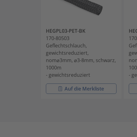
HEGPL03-PET-BK
HE
170-80503
170
Geflechtschlauch,
Gef
gewichtsreduziert,
gew
nom⌀3mm, ⌀3-8mm, schwarz,
no
1000m
10
- gewichtsreduziert
- g
Auf die Merkliste