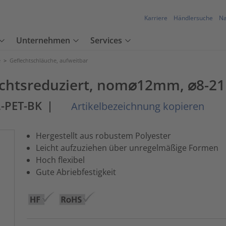
Karriere
Händlersuche
Na
Unternehmen
Services
e
>
Geflechtschläuche, aufweitbar
ichtsreduziert, nom⌀12mm, ⌀8-2
-PET-BK
|
Artikelbezeichnung kopieren
Hergestellt aus robustem Polyester
Leicht aufzuziehen über unregelmäßige Formen
Hoch flexibel
Gute Abriebfestigkeit