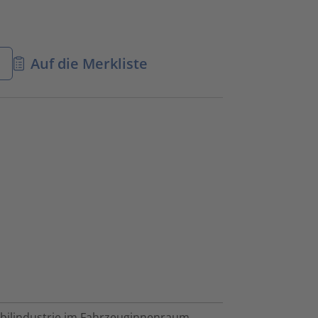
n
Auf die Merkliste
bilindustrie im Fahrzeuginnenraum,