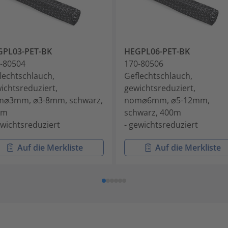
GPL03-PET-BK
HEGPL06-PET-BK
-80504
170-80506
lechtschlauch,
Geflechtschlauch,
ichtsreduziert,
gewichtsreduziert,
m⌀3mm, ⌀3-8mm, schwarz,
nom⌀6mm, ⌀5-12mm,
0m
schwarz, 400m
ewichtsreduziert
- gewichtsreduziert
Auf die Merkliste
Auf die Merkliste