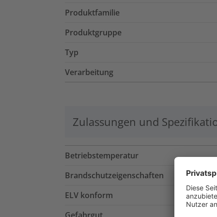
Produktfamilie
Produktgruppe
Typ
Verarbeitung
Zulassungen und Spezifikati
Betriebstemperatur
Brandschutzeigenschaften
ELV konform
Gefahrgut