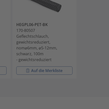
HEGPL06-PET-BK
HEGPL20-PET
170-80507
170-80520
Geflechtschlauch,
Geflechtschla
gewichtsreduziert,
gewichtsreduzi
nom⌀6mm, ⌀5-12mm,
nom⌀20mm, ⌀
schwarz, 100m
schwarz, 300
- gewichtsreduziert
- gewichtsredu
Auf die Merkliste
Auf di