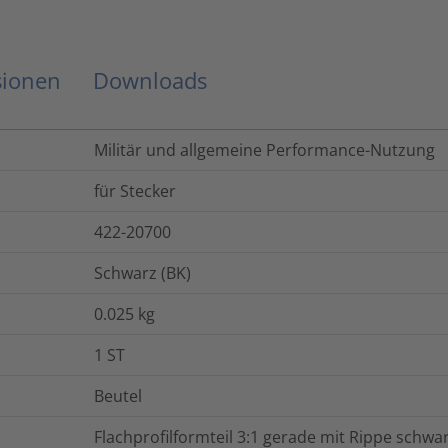
sionen
Downloads
Militär und allgemeine Performance-Nutzung
für Stecker
422-20700
Schwarz (BK)
0.025
kg
1
ST
Beutel
Flachprofilformteil 3:1 gerade mit Rippe schwa