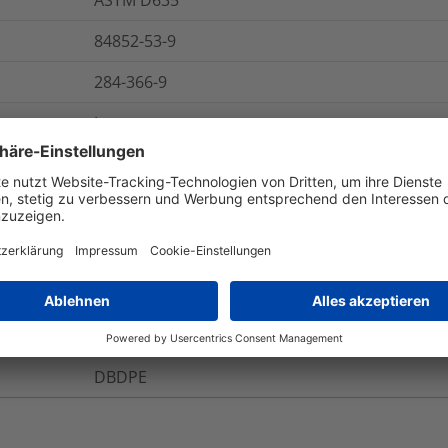
84852-53-9
284-366-9
Ja
Nein
5 Jahre
+100 °C
Ja
DBDPE