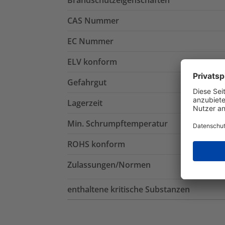
CAS Nummer
EC Nummer
ELV konform
Gefahrgut
Lagerzeit
Min. Schrumpftemperatur
ROHS konform
Zulassungen/Normen
enthaltene kritische Substanzen