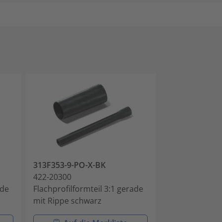
313F353-9-PO-X-BK
313F364-9-PO
422-20300
422-20400
ade
Flachprofilformteil 3:1 gerade
Flachprofilfor
mit Rippe schwarz
mit Rippe sch