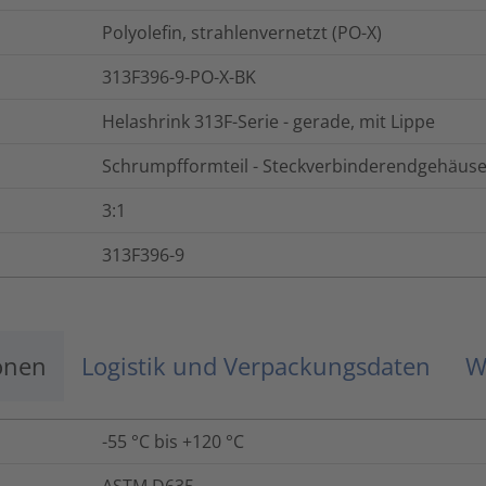
Polyolefin, strahlenvernetzt (PO-X)
313F396-9-PO-X-BK
Helashrink 313F-Serie - gerade, mit Lippe
Schrumpfformteil - Steckverbinderendgehäus
3:1
313F396-9
onen
Logistik und Verpackungsdaten
W
-55 °C bis +120 °C
ASTM D635