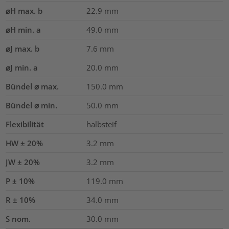
⌀H max. b
22.9
mm
⌀H min. a
49.0
mm
⌀J max. b
7.6
mm
⌀J min. a
20.0
mm
Bündel ⌀ max.
150.0
mm
Bündel ⌀ min.
50.0
mm
Flexibilität
halbsteif
HW ± 20%
3.2
mm
JW ± 20%
3.2
mm
P ± 10%
119.0
mm
R ± 10%
34.0
mm
S nom.
30.0
mm