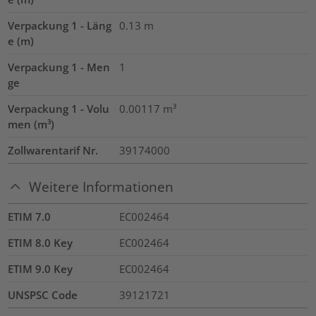
Verpackung 1 - Läng
0.13
m
e (m)
Verpackung 1 - Men
1
ge
Verpackung 1 - Volu
0.00117
m³
men (m³)
Zollwarentarif Nr.
39174000
Weitere Informationen
ETIM 7.0
EC002464
ETIM 8.0 Key
EC002464
ETIM 9.0 Key
EC002464
UNSPSC Code
39121721