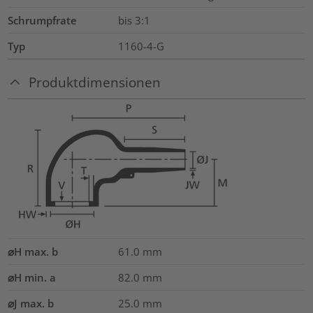
Schrumpfrate
bis 3:1
Typ
1160-4-G
Produktdimensionen
⌀H max. b
61.0
mm
⌀H min. a
82.0
mm
⌀J max. b
25.0
mm