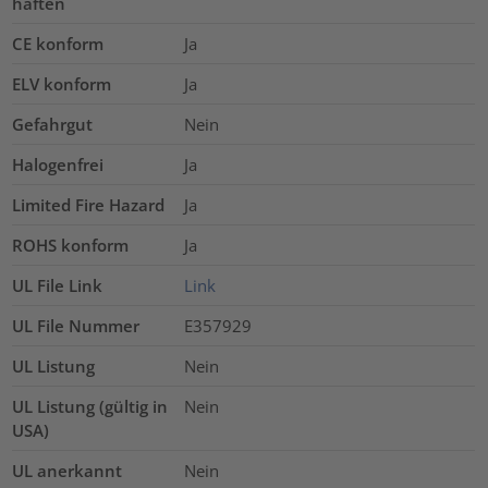
haften
CE konform
Ja
ELV konform
Ja
Gefahrgut
Nein
Halogenfrei
Ja
Limited Fire Hazard
Ja
ROHS konform
Ja
UL File Link
Link
UL File Nummer
E357929
UL Listung
Nein
UL Listung (gültig in
Nein
USA)
UL anerkannt
Nein