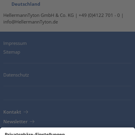
Deutschland
HellermannTyton GmbH & Co. KG | +49 (0)4122 701 - 0 |
info@HellermannTyton.de
Impressum
Sitemap
Datenschutz
Kontakt
Newsletter