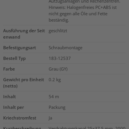
Aufzugsanlagen und Rechenzentren.
Hinweis: Halogenfreies PC+ABS ist
nicht gegen alle Öle und Fette
beständig.
Ausführung der Seit
geschlitzt
enwand
Befestigungsart
Schraubmontage
Bestell Typ
183-12537
Farbe
Grau (GY)
Gewicht pro Einheit
0.2
kg
(netto)
Inhalt
54
m
Inhalt per
Packung
Kriechstromfest
Ja
Kurzbeschreibung
Verdrahtungskanal 25x37,5 mm, 2000