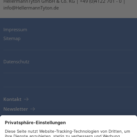
HellermannTyton GmbH & Co. KG | +49 (0)4122 701 - 0 |
info@HellermannTyton.de
Impressum
Sitemap
Datenschutz
Kontakt
Newsletter
AGB