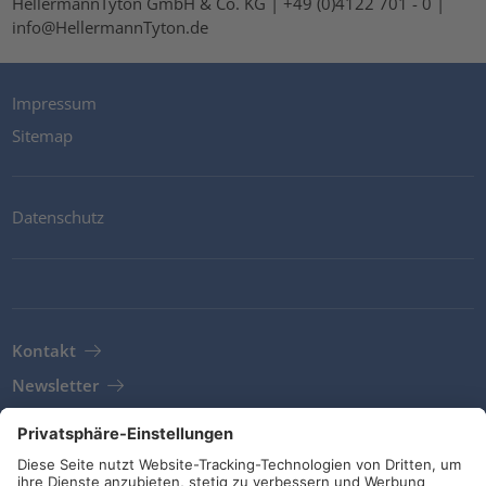
HellermannTyton GmbH & Co. KG | +49 (0)4122 701 - 0 |
info@HellermannTyton.de
Impressum
Sitemap
Datenschutz
Kontakt
Newsletter
AGB