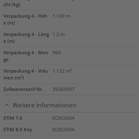
cht (kg)
Verpackung 4 - Höh
1.169
m
e (m)
Verpackung 4 - Läng
1.2
m
e (m)
Verpackung 4 - Men
960
ge
Verpackung 4 - Volu
1.122
m³
men (m³)
Zollwarentarif Nr.
39269097
Weitere Informationen
ETIM 7.0
EC002604
ETIM 8.0 Key
EC002604