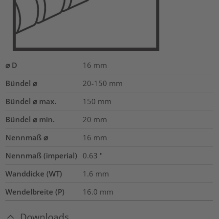
⌀ D
16
mm
Bündel ⌀
20-150
mm
Bündel ⌀ max.
150
mm
Bündel ⌀ min.
20
mm
Nennmaß ⌀
16
mm
Nennmaß (imperial)
0.63
"
Wanddicke (WT)
1.6
mm
Wendelbreite (P)
16.0
mm
Downloads