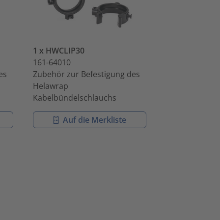
1 x HWCLIP30
1 x HWCLIP08
161-64010
161-64002
es
Zubehör zur Befestigung des
Zubehör zur B
Helawrap
Helawrap
Kabelbündelschlauchs
Kabelbündels
Auf die Merkliste
Auf di