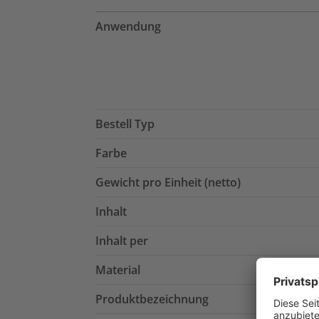
Anwendung
Bestell Typ
Farbe
Gewicht pro Einheit (netto)
Inhalt
Inhalt per
Material
Produktbezeichnung