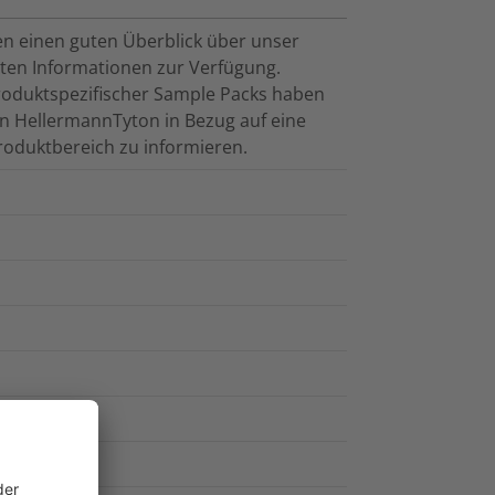
n einen guten Überblick über unser
gsten Informationen zur Verfügung.
roduktspezifischer Sample Packs haben
on HellermannTyton in Bezug auf eine
oduktbereich zu informieren.