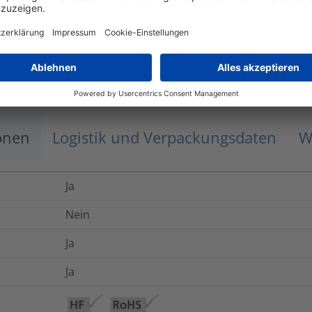
Sample Pack
Englisch
Samples Helawrap Accessories
onen
Logistik und Verpackungsdaten
W
Ja
Nein
Ja
Ja