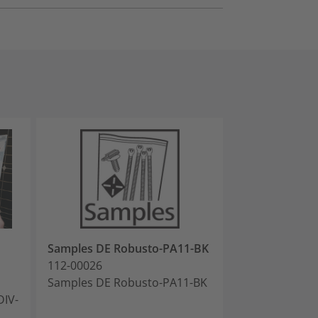
Samples DE Robusto-PA11-BK
Sample_Pack_I
112-00026
MIX
Samples DE Robusto-PA11-BK
905-50099
DIV-
Sample_Pack_I
MIX