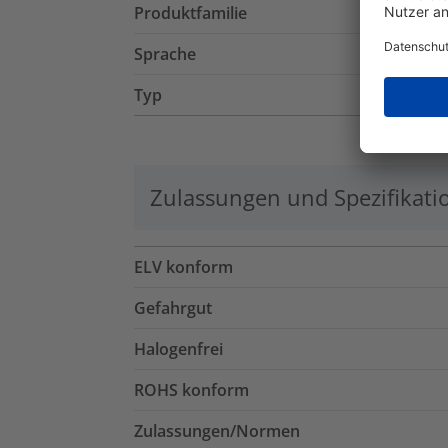
Produktfamilie
Sprache
Typ
Zulassungen und Spezifikati
ELV konform
Gefahrgut
Halogenfrei
ROHS konform
Zulassungen/Normen