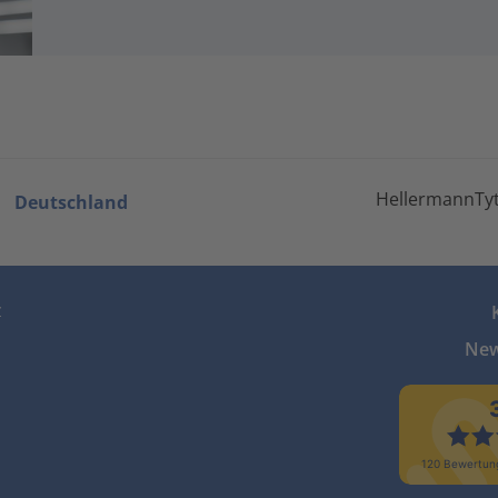
HellermannTyt
Deutschland
z
New