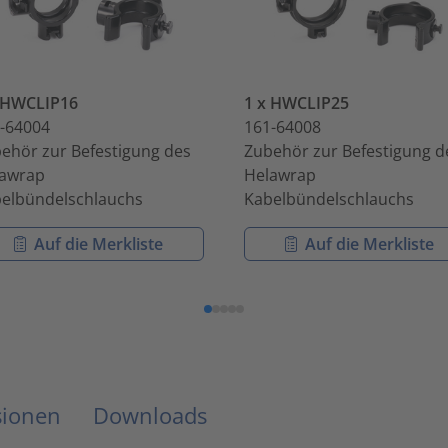
 HWCLIP16
1 x HWCLIP25
-64004
161-64008
ehör zur Befestigung des
Zubehör zur Befestigung d
awrap
Helawrap
elbündelschlauchs
Kabelbündelschlauchs
Auf die Merkliste
Auf die Merkliste
sionen
Downloads