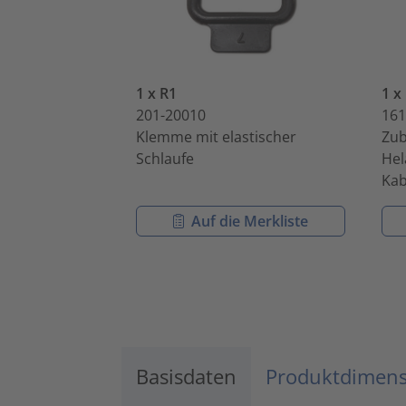
1 x R1
1 x
201-20010
161
Klemme mit elastischer
Zub
Schlaufe
Hel
Kab
Auf die Merkliste
Basisdaten
Produktdimen