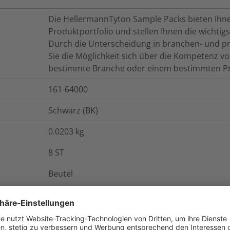
Die HellermannTyton Sample Packs bieten Ihne
Produktportfolio und stellen Ihnen die wichti
Durch die Unterscheidung in branchen- und p
Sie die Möglichkeit sich über die Kompetenz v
bestimmte Branche oder einem bestimmten Pr
161-64000
Schwarz (BK)
0.0203
kg
8
ST
Beutel
Polyamid 6.6 (PA66)
Samples Helawrap Accessories-PA66-BK