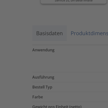
Service zu, um diese Inhalte
anzuzeigen.
Mehr Informationen
Basisdaten
Akzeptieren
Produktdimen
powered by
Usercentrics Consent
Management Platform
Anwendung
Ausführung
Bestell Typ
Farbe
Gewicht pro Einheit (netto)