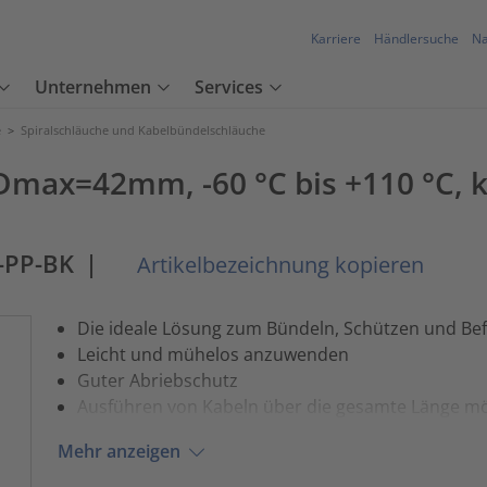
Karriere
Händlersuche
Na
Unternehmen
Services
e
>
Spiralschläuche und Kabelbündelschläuche
max=42mm, -60 °C bis +110 °C, kur
-PP-BK
|
Artikelbezeichnung kopieren
Die ideale Lösung zum Bündeln, Schützen und Bef
Leicht und mühelos anzuwenden
Guter Abriebschutz
Ausführen von Kabeln über die gesamte Länge mö
Mehr anzeigen