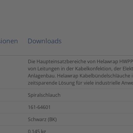
sionen
Downloads
Die Haupteinsatzbereiche von Helawrap HWPP 
von Leitungen in der Kabelkonfektion, der Elek
Anlagenbau. Helawrap Kabelbündelschläuche i
zeitsparende Lösung für viele industrielle An
Spiralschlauch
161-64601
Schwarz (BK)
0.145
kg