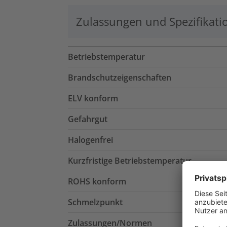
Zulassungen und Spezifikati
Betriebstemperatur
Brandschutzeigenschaften
ELV konform
Gefahrgut
Halogenfrei
Kurzfristige Betriebstemperatur
ROHS konform
Schmelzpunkt
Zulassungen/Normen