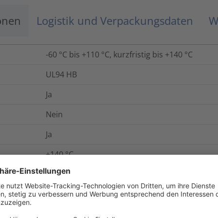
onen
Logistik und Verpackungsdaten
W
-60 °C bis +110 °C, kurzfristig bis +140 °C
UL94 HB
Ja
Nein
Ja
+140
°C
Ja
+140 °C