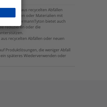
stellt, die aus recycelten Abfällen
llen stammen oder Materialien mit
enden. HellermannTyton bietet auch
lle reduzieren oder die
unterstützen.
 aus recycelten Abfällen oder neuen
auf Produktlösungen, die weniger Abfall
d ein späteres Wiederverwenden oder