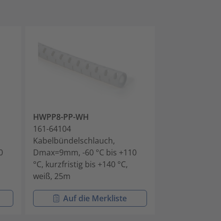
HWPP8-PP-WH
HWPP16-PP-B
161-64104
161-64201
Kabelbündelschlauch,
Kabelbündelsc
0
Dmax=9mm, -60 °C bis +110
Dmax=16mm, -6
°C, kurzfristig bis +140 °C,
°C, kurzfristig 
weiß, 25m
schwarz, 25m
Auf die Merkliste
Auf di