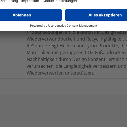
Source-Produkte werden aus Kunststoffen herge
zurückgewonnen werden, aus pflanzlichen Que
geringeren CO2-äquivalenten Emissionen verw
Produktlösungen an, die durch ihr Design Abfä
Wiederverwendbarkeit und Recyclingfähigkeit 
ReSource zeigt HellermannTyton-Produkte, die
Materialien mit geringeren CO2-Fußabdrücken
Nachhaltigkeit durch Design konzentriert sich 
verursachen, die Langlebigkeit verbessern un
Wiederverwerten unterstützen.