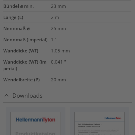
Bündel ⌀ min.
23
mm
Länge (L)
2
m
Nennmaß ⌀
25
mm
Nennmaß (imperial)
1
"
Wanddicke (WT)
1.05
mm
Wanddicke (WT) (im
0.041
"
perial)
Wendelbreite (P)
20
mm
Downloads