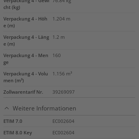
Verpackung 4 - Gewi
76.84
kg
cht (kg)
Verpackung 4 - Höh
1.204
m
e (m)
Verpackung 4 - Läng
1.2
m
e (m)
Verpackung 4 - Men
160
ge
Verpackung 4 - Volu
1.156
m³
men (m³)
Zollwarentarif Nr.
39269097
Weitere Informationen
ETIM 7.0
EC002604
ETIM 8.0 Key
EC002604