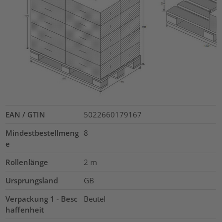
EAN / GTIN
5022660179167
Mindestbestellmeng
8
e
Rollenlänge
2
m
Ursprungsland
GB
Verpackung 1 - Besc
Beutel
haffenheit