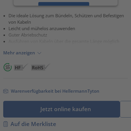
Akzeptieren
Die ideale Lösung zum Bündeln, Schützen und Befestigen
powered by
Usercentrics Consent Management Platform
von Kabeln
Leicht und mühelos anzuwenden
Guter Abriebschutz
Ausführen von Kabeln über die gesamte Länge möglich
Mehr anzeigen
Warenverfügbarkeit bei HellermannTyton
Jetzt online kaufen
Auf die Merkliste