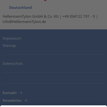
Deutschland
HellermannTyton GmbH & Co. KG | +49 (0)4122 701 - 0 |
info@HellermannTyton.de
Impressum
Sitemap
Datenschutz
Kontakt
Newsletter