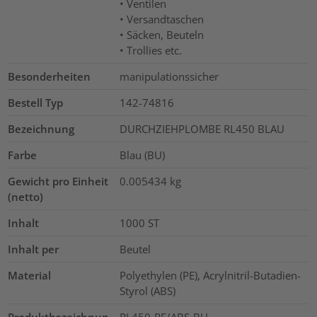
• Ventilen
• Versandtaschen
• Säcken, Beuteln
• Trollies etc.
Besonderheiten
manipulationssicher
Bestell Typ
142-74816
Bezeichnung
DURCHZIEHPLOMBE RL450 BLAU
Farbe
Blau (BU)
Gewicht pro Einheit
0.005434
kg
(netto)
Inhalt
1000
ST
Inhalt per
Beutel
Material
Polyethylen (PE), Acrylnitril-Butadien-
Styrol (ABS)
Produktbezeichnun
RL450-PE/ABS-BU