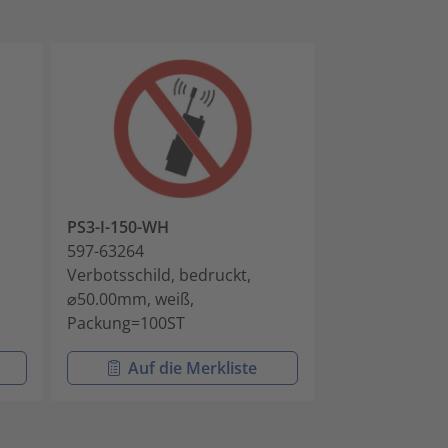
PS3-I-150-WH
ASS3-C-150-B
597-63264
597-63302
Verbotsschild, bedruckt,
Gebotsschild, 
⌀50.00mm, weiß,
⌀50.00mm, bla
Packung=100ST
Packung=100S
Auf die Merkliste
Auf di