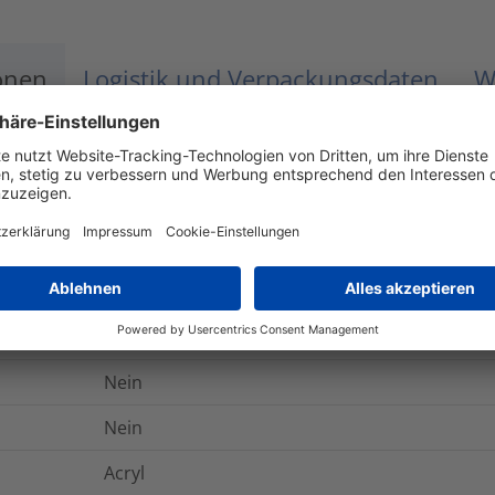
onen
Logistik und Verpackungsdaten
W
110
g/cm²
ASTM D2979-71
ab +10 °C
-40 °C bis +80 °C
Ja
Nein
Nein
Acryl