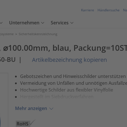
Karriere
Händlersuche
Na
Unternehmen
Services
ssysteme
>
Sicherheitskennzeichnung
t, ⌀100.00mm, blau, Packung=10S
50-BU
|
Artikelbezeichnung kopieren
Gebotszeichen und Hinweisschilder unterstützen g
Vermeidung von Unfällen und unnötigen Ausfallze
Hochwertige Schilder aus flexibler Vinylfolie
Hergestellt im Siebdruckverfahren
Mehr anzeigen