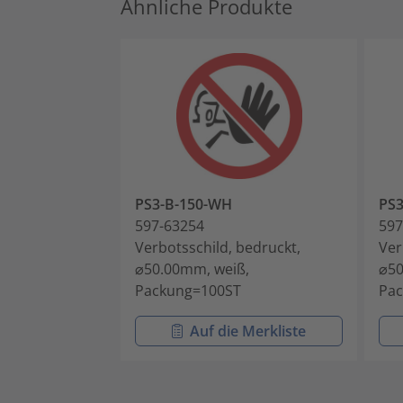
Ähnliche Produkte
PS3-B-150-WH
PS3
597-63254
597
Verbotsschild, bedruckt,
Ver
⌀50.00mm, weiß,
⌀50
Packung=100ST
Pa
Auf die Merkliste