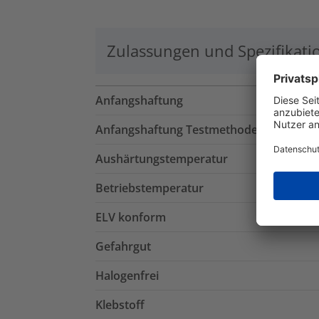
Zulassungen und Spezifikati
Anfangshaftung
Anfangshaftung Testmethode
Aushärtungstemperatur
Betriebstemperatur
ELV konform
Gefahrgut
Halogenfrei
Klebstoff