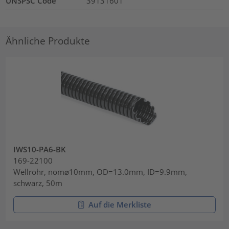
UNSPSC Code
39131601
Ähnliche Produkte
IWS10-PA6-BK
169-22100
Wellrohr, nom⌀10mm, OD=13.0mm, ID=9.9mm,
schwarz, 50m
Auf die Merkliste