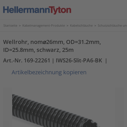
Startseite
>
Kabelmanagement-Produkte
>
Kabelschläuche
>
Schutzschläuche u
Wellrohr, nom⌀26mm, OD=31.2mm,
ID=25.8mm, schwarz, 25m
Art.-Nr. 169-22261
| IWS26-Slit-PA6-BK
|
Artikelbezeichnung kopieren