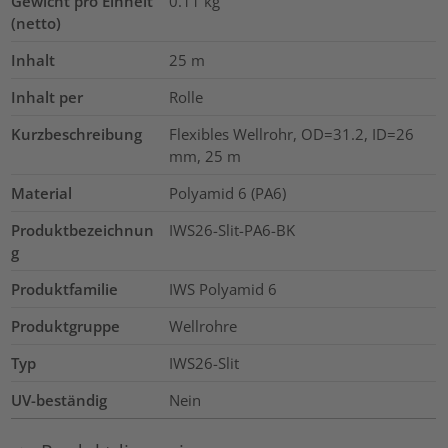
Gewicht pro Einheit
0.11
kg
(netto)
Inhalt
25
m
Inhalt per
Rolle
Kurzbeschreibung
Flexibles Wellrohr, OD=31.2, ID=26
mm, 25 m
Material
Polyamid 6 (PA6)
Produktbezeichnun
IWS26-Slit-PA6-BK
g
Produktfamilie
IWS Polyamid 6
Produktgruppe
Wellrohre
Typ
IWS26-Slit
UV-beständig
Nein