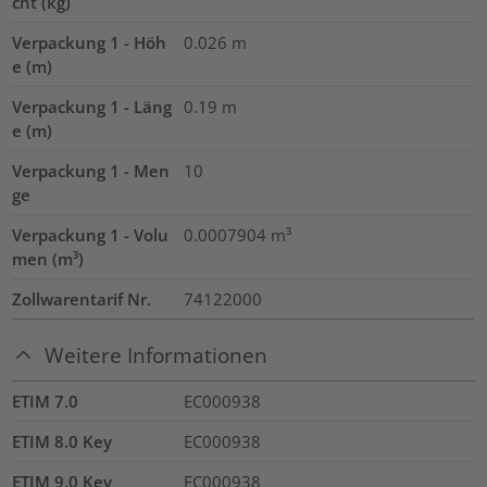
cht (kg)
Verpackung 1 - Höh
0.026
m
e (m)
Verpackung 1 - Läng
0.19
m
e (m)
Verpackung 1 - Men
10
ge
Verpackung 1 - Volu
0.0007904
m³
men (m³)
Zollwarentarif Nr.
74122000
Weitere Informationen
ETIM 7.0
EC000938
ETIM 8.0 Key
EC000938
ETIM 9.0 Key
EC000938