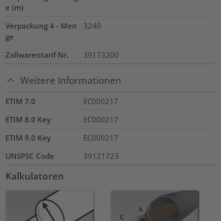
e (m)
Verpackung 4 - Men
3240
ge
Zollwarentarif Nr.
39173200
Weitere Informationen
ETIM 7.0
EC000217
ETIM 8.0 Key
EC000217
ETIM 9.0 Key
EC000217
UNSPSC Code
39121723
Kalkulatoren