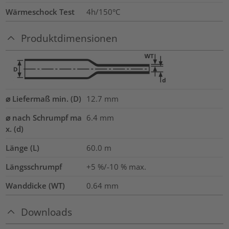
Wärmeschock Test
4h/150°C
Produktdimensionen
⌀ Liefermaß min. (D)
12.7
mm
⌀ nach Schrumpf ma
6.4
mm
x. (d)
Länge (L)
60.0
m
Längsschrumpf
+5 %/-10 % max.
Wanddicke (WT)
0.64
mm
Downloads