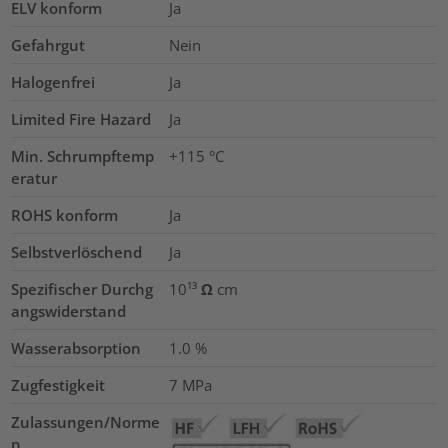
ELV konform
Ja
Gefahrgut
Nein
Halogenfrei
Ja
Limited Fire Hazard
Ja
Min. Schrumpftemp
+115 °C
eratur
ROHS konform
Ja
Selbstverlöschend
Ja
Spezifischer Durchg
10¹³ Ω cm
angswiderstand
Wasserabsorption
1.0
%
Zugfestigkeit
7
MPa
Zulassungen/Norme
n