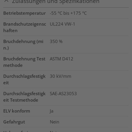
Zulassungen und Spezifikationen
Betriebstemperatur
-55 °C bis +175 °C
Brandschutzeigensc
UL224 VW-1
haften
Bruchdehnung (mi
350
%
n.)
Bruchdehnung Test
ASTM D412
methode
Durchschlagsfestigk
30
kV/mm
eit
Durchschlagsfestigk
SAE-AS23053
eit Testmethode
ELV konform
Ja
Gefahrgut
Nein