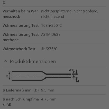
g
Verhalten beim Wär
nicht zersplitternd, nicht tropfend,
meschock
nicht fließend
Wärmealterung Test
168h/250°C
Wärmealterung Test
ASTM D638
methode
Wärmeschock Test
4h/275°C
Produktdimensionen
⌀ Liefermaß min. (D)
9.5
mm
⌀ nach Schrumpf ma
4.75
mm
x. (d)