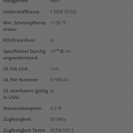
Halogenfrei
Nein
Isolierstoffklasse
F (VDE 0530)
Min. Schrumpftemp
+150 °C
eratur
ROHS konform
Ja
Spezifischer Durchg
10¹⁵ Ω cm
angswiderstand
UL File Link
Link
UL File Nummer
E198024
UL anerkannt (gültig
Ja
in USA)
Wasserabsorption
0.2
%
Zugfestigkeit
30
MPa
Zugfestigkeit Testm
ASTM D412