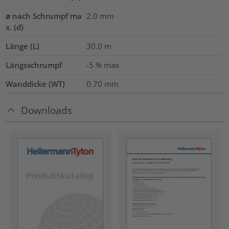
⌀ nach Schrumpf ma
2.0
mm
x. (d)
Länge (L)
30.0
m
Längsschrumpf
-5 % max.
Wanddicke (WT)
0.70
mm
Downloads