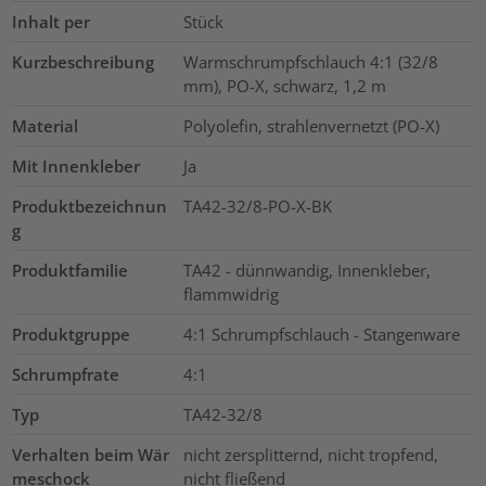
Inhalt per
Stück
Kurzbeschreibung
Warmschrumpfschlauch 4:1 (32/8
mm), PO-X, schwarz, 1,2 m
Material
Polyolefin, strahlenvernetzt (PO-X)
Mit Innenkleber
Ja
Produktbezeichnun
TA42-32/8-PO-X-BK
g
Produktfamilie
TA42 - dünnwandig, Innenkleber,
flammwidrig
Produktgruppe
4:1 Schrumpfschlauch - Stangenware
Schrumpfrate
4:1
Typ
TA42-32/8
Verhalten beim Wär
nicht zersplitternd, nicht tropfend,
meschock
nicht fließend