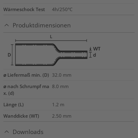
Wärmeschock Test
4h/250°C
Produktdimensionen
⌀ Liefermaß min. (D)
32.0
mm
⌀ nach Schrumpf ma
8.0
mm
x. (d)
Länge (L)
1.2
m
Wanddicke (WT)
2.50
mm
Downloads