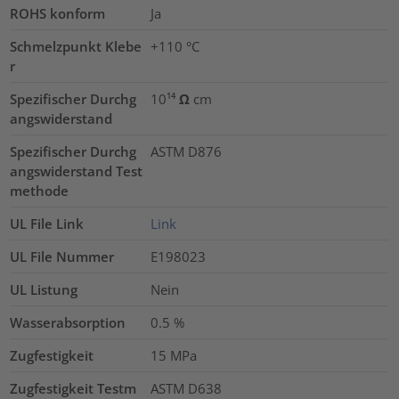
ROHS konform
Ja
Schmelzpunkt Klebe
+110 °C
r
Spezifischer Durchg
10¹⁴ Ω cm
angswiderstand
Spezifischer Durchg
ASTM D876
angswiderstand Test
methode
UL File Link
Link
UL File Nummer
E198023
UL Listung
Nein
Wasserabsorption
0.5
%
Zugfestigkeit
15
MPa
Zugfestigkeit Testm
ASTM D638