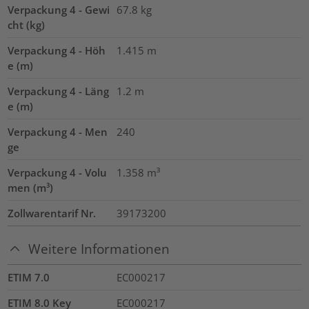
Verpackung 4 - Gewi
67.8
kg
cht (kg)
Verpackung 4 - Höh
1.415
m
e (m)
Verpackung 4 - Läng
1.2
m
e (m)
Verpackung 4 - Men
240
ge
Verpackung 4 - Volu
1.358
m³
men (m³)
Zollwarentarif Nr.
39173200
Weitere Informationen
ETIM 7.0
EC000217
ETIM 8.0 Key
EC000217