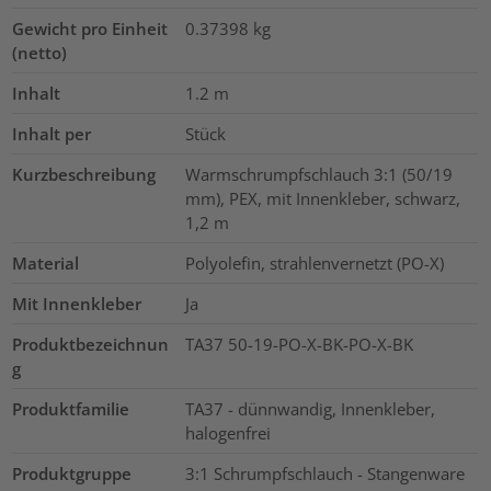
Gewicht pro Einheit
0.37398
kg
(netto)
Inhalt
1.2
m
Inhalt per
Stück
Kurzbeschreibung
Warmschrumpfschlauch 3:1 (50/19
mm), PEX, mit Innenkleber, schwarz,
1,2 m
Material
Polyolefin, strahlenvernetzt (PO-X)
Mit Innenkleber
Ja
Produktbezeichnun
TA37 50-19-PO-X-BK-PO-X-BK
g
Produktfamilie
TA37 - dünnwandig, Innenkleber,
halogenfrei
Produktgruppe
3:1 Schrumpfschlauch - Stangenware