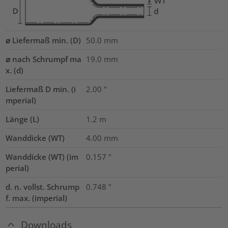
⌀ Liefermaß min. (D)
50.0
mm
⌀ nach Schrumpf ma
19.0
mm
x. (d)
Liefermaß D min. (i
2.00
"
mperial)
Länge (L)
1.2
m
Wanddicke (WT)
4.00
mm
Wanddicke (WT) (im
0.157
"
perial)
d. n. vollst. Schrump
0.748
"
f. max. (imperial)
Downloads