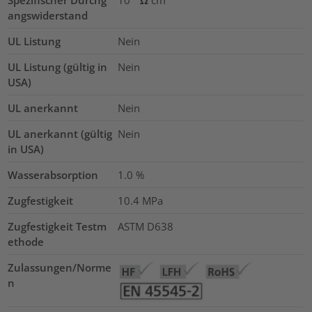
Spezifischer Durchg
10¹³ Ω cm
angswiderstand
UL Listung
Nein
UL Listung (gültig in
Nein
USA)
UL anerkannt
Nein
UL anerkannt (gültig
Nein
in USA)
Wasserabsorption
1.0
%
Zugfestigkeit
10.4
MPa
Zugfestigkeit Testm
ASTM D638
ethode
Zulassungen/Norme
n