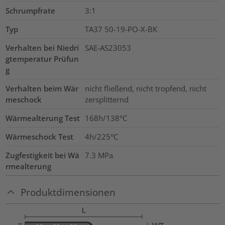
Schrumpfrate
3:1
Typ
TA37 50-19-PO-X-BK
Verhalten bei Niedri
SAE-AS23053
gtemperatur Prüfun
g
Verhalten beim Wär
nicht fließend, nicht tropfend, nicht
meschock
zersplitternd
Wärmealterung Test
168h/138°C
Wärmeschock Test
4h/225°C
Zugfestigkeit bei Wä
7.3
MPa
rmealterung
Produktdimensionen