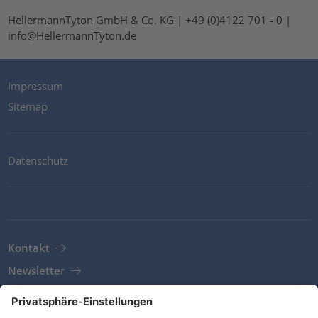
HellermannTyton GmbH & Co. KG | +49 (0)4122 701 - 0 |
info@HellermannTyton.de
Impressum
Sitemap
Datenschutz
Kontakt
Newsletter