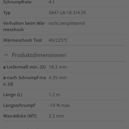
Schrumpfrate
4:1
Typ
SA47-LA-18.3/4.35
Verhalten beim Wär
nicht zersplitternd
meschock
Wärmeschock Test
4h/225°C
Produktdimensionen
⌀ Liefermaß min. (D)
18.3
mm
⌀ nach Schrumpf ma
4.35
mm
x. (d)
Länge (L)
1.2
m
Längsschrumpf
-10 % max.
Wanddicke (WT)
2.2
mm