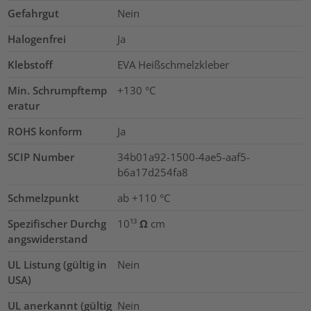
Gefahrgut
Nein
Halogenfrei
Ja
Klebstoff
EVA Heißschmelzkleber
Min. Schrumpftemp
+130 °C
eratur
ROHS konform
Ja
SCIP Number
34b01a92-1500-4ae5-aaf5-
b6a17d254fa8
Schmelzpunkt
ab +110 °C
Spezifischer Durchg
10¹³ Ω cm
angswiderstand
UL Listung (gültig in
Nein
USA)
UL anerkannt (gültig
Nein