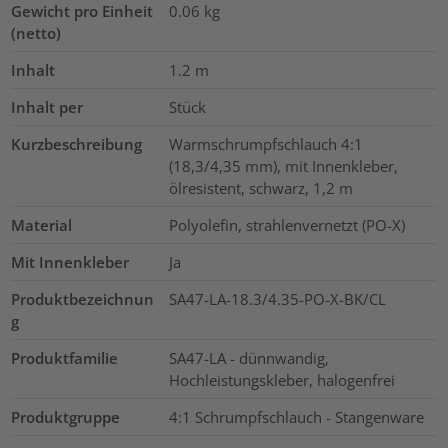
Gewicht pro Einheit
0.06
kg
(netto)
Inhalt
1.2
m
Inhalt per
Stück
Kurzbeschreibung
Warmschrumpfschlauch 4:1
(18,3/4,35 mm), mit Innenkleber,
ölresistent, schwarz, 1,2 m
Material
Polyolefin, strahlenvernetzt (PO-X)
Mit Innenkleber
Ja
Produktbezeichnun
SA47-LA-18.3/4.35-PO-X-BK/CL
g
Produktfamilie
SA47-LA - dünnwandig,
Hochleistungskleber, halogenfrei
Produktgruppe
4:1 Schrumpfschlauch - Stangenware