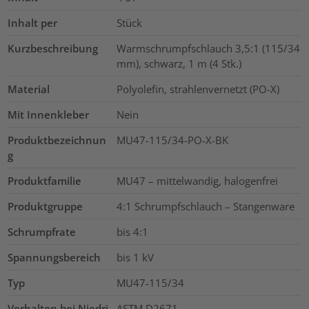
Inhalt per
Stück
Kurzbeschreibung
Warmschrumpfschlauch 3,5:1 (115/34
mm), schwarz, 1 m (4 Stk.)
Material
Polyolefin, strahlenvernetzt (PO-X)
Mit Innenkleber
Nein
Produktbezeichnun
MU47-115/34-PO-X-BK
g
Produktfamilie
MU47 – mittelwandig, halogenfrei
Produktgruppe
4:1 Schrumpfschlauch – Stangenware
Schrumpfrate
bis 4:1
Spannungsbereich
bis 1 kV
Typ
MU47-115/34
Verhalten bei Niedri
ASTM D2671