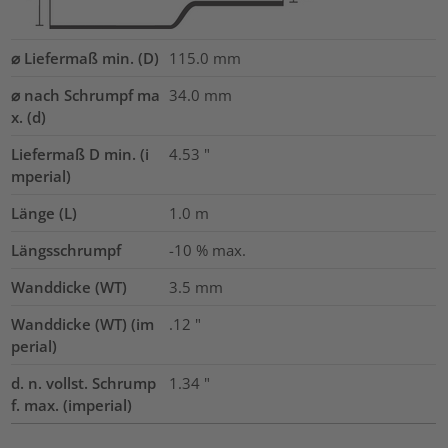
⌀ Liefermaß min. (D)
115.0
mm
⌀ nach Schrumpf ma
34.0
mm
x. (d)
Liefermaß D min. (i
4.53
"
mperial)
Länge (L)
1.0
m
Längsschrumpf
-10 % max.
Wanddicke (WT)
3.5
mm
Wanddicke (WT) (im
.12
"
perial)
d. n. vollst. Schrump
1.34
"
f. max. (imperial)