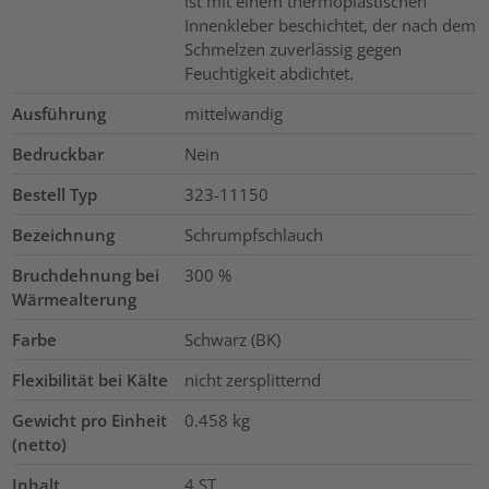
ist mit einem thermoplastischen
Innenkleber beschichtet, der nach dem
Schmelzen zuverlässig gegen
Feuchtigkeit abdichtet.
Ausführung
mittelwandig
Bedruckbar
Nein
Bestell Typ
323-11150
Bezeichnung
Schrumpfschlauch
Bruchdehnung bei
300
%
Wärmealterung
Farbe
Schwarz (BK)
Flexibilität bei Kälte
nicht zersplitternd
Gewicht pro Einheit
0.458
kg
(netto)
Inhalt
4
ST