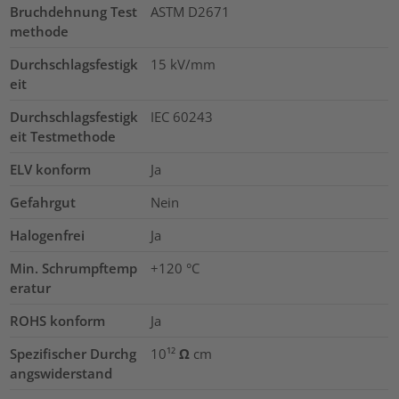
Bruchdehnung Test
ASTM D2671
methode
Durchschlagsfestigk
15
kV/mm
eit
Durchschlagsfestigk
IEC 60243
eit Testmethode
ELV konform
Ja
Gefahrgut
Nein
Halogenfrei
Ja
Min. Schrumpftemp
+120 °C
eratur
ROHS konform
Ja
Spezifischer Durchg
10¹² Ω cm
angswiderstand