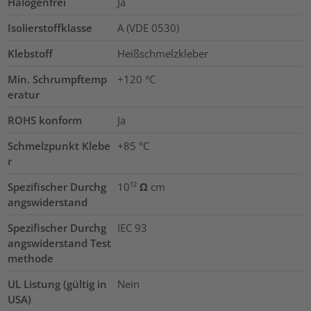
Halogenfrei
Ja
Isolierstoffklasse
A (VDE 0530)
Klebstoff
Heißschmelzkleber
Min. Schrumpftemp
+120 °C
eratur
ROHS konform
Ja
Schmelzpunkt Klebe
+85 °C
r
Spezifischer Durchg
10¹² Ω cm
angswiderstand
Spezifischer Durchg
IEC 93
angswiderstand Test
methode
UL Listung (gültig in
Nein
USA)