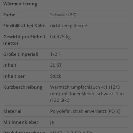
Wärmealterung
Farbe
Schwarz (BK)
Flexibilität bei Kälte
nicht zersplitternd
Gewicht pro Einheit
0.0475
kg
(netto)
Größe (imperial)
1/2
"
Inhalt
20
ST
Inhalt per
Stück
Kurzbeschreibung
Warmschrumpfschlauch 4:1 (12/3
mm), mit Innenkleber, schwarz, 1 m
(120 Stk.)
Material
Polyolefin, strahlenvernetzt (PO-X)
Mit Innenkleber
Ja
Produktbezeichnun
MA47-12/3-PO-X-BK