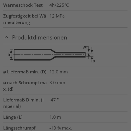
Wärmeschock Test
4h/225°C
Zugfestigkeit bei Wä
12
MPa
rmealterung
Produktdimensionen
⌀ Liefermaß min. (D)
12.0
mm
⌀ nach Schrumpf ma
3.0
mm
x. (d)
Liefermaß D min. (i
.47
"
mperial)
Länge (L)
1.0
m
Längsschrumpf
-10 % max.