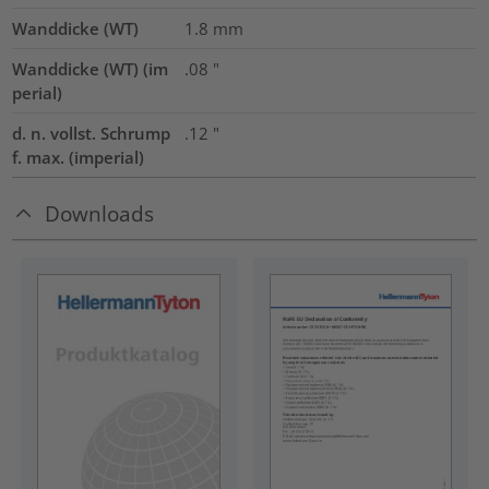
Wanddicke (WT)
1.8
mm
Wanddicke (WT) (im
.08
"
perial)
d. n. vollst. Schrump
.12
"
f. max. (imperial)
Downloads