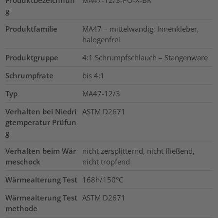
g
Produktfamilie
MA47 – mittelwandig, Innenkleber,
halogenfrei
Produktgruppe
4:1 Schrumpfschlauch – Stangenware
Schrumpfrate
bis 4:1
Typ
MA47-12/3
Verhalten bei Niedri
ASTM D2671
gtemperatur Prüfun
g
Verhalten beim Wär
nicht zersplitternd, nicht fließend,
meschock
nicht tropfend
Wärmealterung Test
168h/150°C
Wärmealterung Test
ASTM D2671
methode