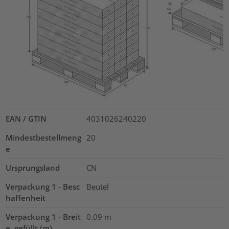
EAN / GTIN
4031026240220
Mindestbestellmeng
20
e
Ursprungsland
CN
Verpackung 1 - Besc
Beutel
haffenheit
Verpackung 1 - Breit
0.09
m
e, gefüllt (m)